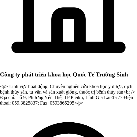
Công ty phát triển khoa học Quốc Tế Trường Sinh
<p> Lĩnh vực hoạt động: Chuyên nghiên cứu khoa học y dược, dịch
bệnh thủy sản, tư vấn và sản xuất giống, thuốc trị bệnh thủy sản<br />
Địa chỉ: Tổ 9, Phường Yên Thế, TP Pleiku, Tỉnh Gia Lai<br /> Điện
thoại: 059.3825837; Fax: 0593865295</p>