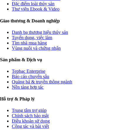
Đặc điểm loài thủy sản
Thư viện Ebook & Video
Giao thương & Doanh nghiệp
Danh bạ thương hiệu thủy sản
Tuyển dụng, việc làm
Tìm nhà mua hàng
Vùng nuôi và chứng nhận
Sản phẩm & Dịch vụ
Tepbac Enterprise
Báo cáo chuyên sâu
Quảng bá & truyền thông ngành
Nền tảng hợp tác
Hỗ trợ & Pháp lý
Trung tâm trợ giúp
Chính sách bảo mật
Điều khoản sử dụng
Cộng tác và bài viết