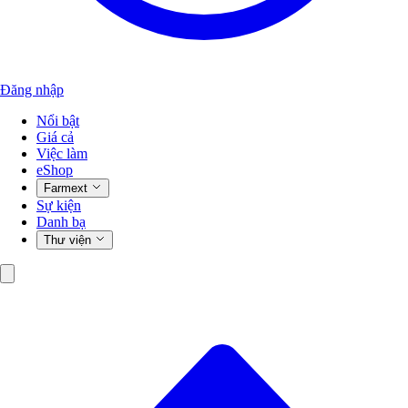
Đăng nhập
Nổi bật
Giá cả
Việc làm
eShop
Farmext
Sự kiện
Danh bạ
Thư viện