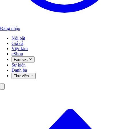
Đăng nhập
Nổi bật
Giá cả
Việc làm
eShop
Farmext
Sự kiện
Danh bạ
Thư viện