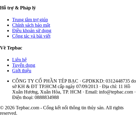
Hỗ trợ & Pháp lý
Trung tâm trợ giúp
Chính sách bảo mật
Điều khoản sử dụng
Cộng tác và bài viết
Về Tepbac
Liên hệ
Tuyển dụng
Giới thiệu
CÔNG TY CỔ PHẦN TÉP BẠC · GPDKKD: 0312448735 do
sở KH & ĐT TP.HCM cấp ngày 07/09/2013 · Địa chỉ: 11 Hồ
Xuân Hương, Xuân Hòa, TP. HCM · Email:
info@tepbac.com
·
Điện thoại: 0888834988
© 2026 Tepbac.com - Cổng kết nối thông tin thủy sản. All rights
reserved.