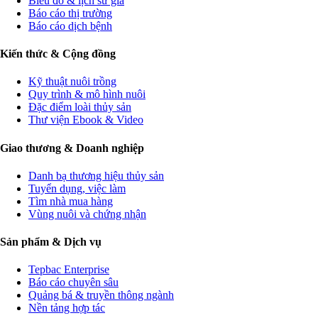
Biểu đồ & lịch sử giá
Báo cáo thị trường
Báo cáo dịch bệnh
Kiến thức & Cộng đồng
Kỹ thuật nuôi trồng
Quy trình & mô hình nuôi
Đặc điểm loài thủy sản
Thư viện Ebook & Video
Giao thương & Doanh nghiệp
Danh bạ thương hiệu thủy sản
Tuyển dụng, việc làm
Tìm nhà mua hàng
Vùng nuôi và chứng nhận
Sản phẩm & Dịch vụ
Tepbac Enterprise
Báo cáo chuyên sâu
Quảng bá & truyền thông ngành
Nền tảng hợp tác