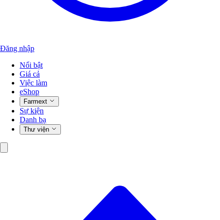
Đăng nhập
Nổi bật
Giá cả
Việc làm
eShop
Farmext
Sự kiện
Danh bạ
Thư viện