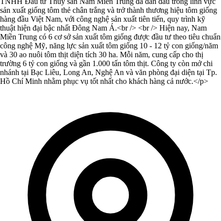
TNHH Đầu tư Thủy sản Nam Miền Trung đã dẫn đầu trong lĩnh vực
sản xuất giống tôm thẻ chân trắng và trở thành thương hiệu tôm giống
hàng đầu Việt Nam, với công nghệ sản xuất tiên tiến, quy trình kỹ
thuật hiện đại bậc nhất Đông Nam Á.<br /> <br /> Hiện nay, Nam
Miền Trung có 6 cơ sở sản xuất tôm giống được đầu tư theo tiêu chuẩn
công nghệ Mỹ, năng lực sản xuất tôm giống 10 - 12 tỷ con giống/năm
và 30 ao nuôi tôm thịt diện tích 30 ha. Mỗi năm, cung cấp cho thị
trường 6 tỷ con giống và gần 1.000 tấn tôm thịt. Công ty còn mở chi
nhánh tại Bạc Liêu, Long An, Nghệ An và văn phòng đại diện tại Tp.
Hồ Chí Minh nhằm phục vụ tốt nhất cho khách hàng cả nước.</p>