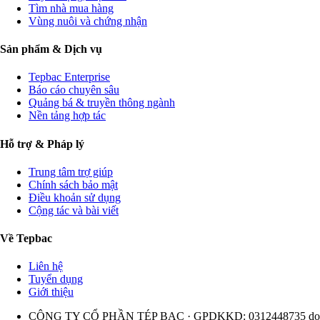
Tìm nhà mua hàng
Vùng nuôi và chứng nhận
Sản phẩm & Dịch vụ
Tepbac Enterprise
Báo cáo chuyên sâu
Quảng bá & truyền thông ngành
Nền tảng hợp tác
Hỗ trợ & Pháp lý
Trung tâm trợ giúp
Chính sách bảo mật
Điều khoản sử dụng
Cộng tác và bài viết
Về Tepbac
Liên hệ
Tuyển dụng
Giới thiệu
CÔNG TY CỔ PHẦN TÉP BẠC · GPDKKD: 0312448735 do