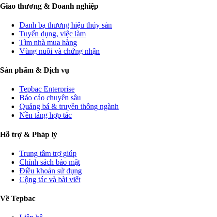
Giao thương & Doanh nghiệp
Danh bạ thương hiệu thủy sản
Tuyển dụng, việc làm
Tìm nhà mua hàng
Vùng nuôi và chứng nhận
Sản phẩm & Dịch vụ
Tepbac Enterprise
Báo cáo chuyên sâu
Quảng bá & truyền thông ngành
Nền tảng hợp tác
Hỗ trợ & Pháp lý
Trung tâm trợ giúp
Chính sách bảo mật
Điều khoản sử dụng
Cộng tác và bài viết
Về Tepbac