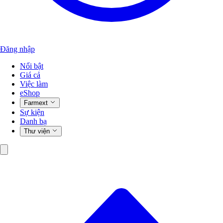
Đăng nhập
Nổi bật
Giá cả
Việc làm
eShop
Farmext
Sự kiện
Danh bạ
Thư viện