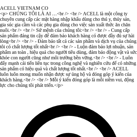
ACELL VIETNAM CO
<p> CHÚNG TÔI LÀ AI …<br /> <br /> ACELL là một công ty
chuyên cung cấp các mặt hàng nhập khẩu dùng cho thú y, thủy sản,
gia súc gia cầm và các phụ gia dùng cho việc sản xuất thức ăn chăn
nuôi.<br /> <br /> Sứ mệnh của chúng tôi:<br /> <br /> - Cung cấp
sản phẩm đáng tin cậy để đảm bảo khách hàng có được đầy đủ sự hài
lòng<br /> <br /> - Đảm bảo tất cả các sản phẩm và dịch vụ của chúng
tôi có chất lượng tốt nhất<br /> <br /> - Luộn đảm bảo lợi nhuận, sản
phẩm an toàn , hiệu quả cho người tiêu dùng, đảm bảo động vật và sức
khỏe con người cũng như môi trường bền vững.<br /> <br /> - Luôn
đẩy mạnh cải tiến liên tục trong công nghệ và nghiên cứu để có những
sản phẩm có hiệu quả và chất lượng tốt nhất.<br /> <br /> ACELL
luôn luôn mong muốn nhận được sự ủng hộ và đóng góp ý kiến của
khách hàng.<br /> <br /> Mỗi ý kiến đóng góp là mỗi niềm vui, động
lực cho chúng tôi phát triển.</p>