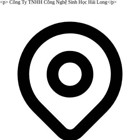
<p> Công Ty TNHH Công Nghệ Sinh Học Hải Long</p>