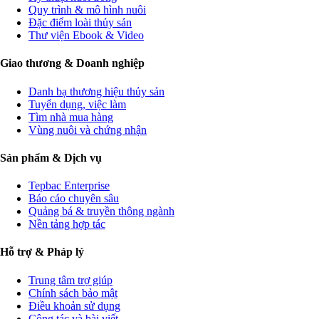
Quy trình & mô hình nuôi
Đặc điểm loài thủy sản
Thư viện Ebook & Video
Giao thương & Doanh nghiệp
Danh bạ thương hiệu thủy sản
Tuyển dụng, việc làm
Tìm nhà mua hàng
Vùng nuôi và chứng nhận
Sản phẩm & Dịch vụ
Tepbac Enterprise
Báo cáo chuyên sâu
Quảng bá & truyền thông ngành
Nền tảng hợp tác
Hỗ trợ & Pháp lý
Trung tâm trợ giúp
Chính sách bảo mật
Điều khoản sử dụng
Cộng tác và bài viết