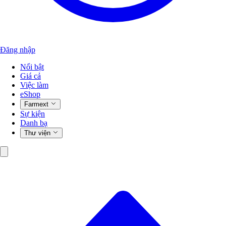
Đăng nhập
Nổi bật
Giá cả
Việc làm
eShop
Farmext
Sự kiện
Danh bạ
Thư viện