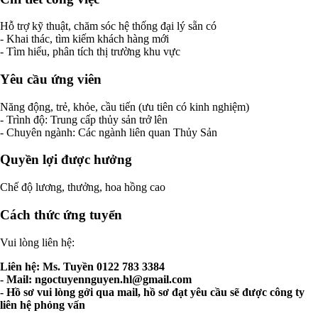
Hỗ trợ kỹ thuật, chăm sóc hệ thống đại lý sẵn có
- Khai thác, tìm kiếm khách hàng mới
- Tìm hiểu, phân tích thị trường khu vực
Yêu cầu ứng viên
Năng động, trẻ, khỏe, cầu tiến (ưu tiên có kinh nghiệm)
- Trình độ: Trung cấp thủy sản trở lên
- Chuyên ngành: Các ngành liên quan Thủy Sản
Quyền lợi được hưởng
Chế độ lương, thưởng, hoa hồng cao
Cách thức ứng tuyển
Vui lòng liên hệ:
Liên hệ: Ms. Tuyền 0122 783 3384
- Mail:
ngoctuyennguyen.hl@gmail.com
- Hồ sơ vui lòng gởi qua mail, hồ sơ đạt yêu cầu sẽ được công ty
liên hệ phỏng vấn