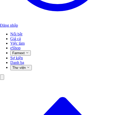
Đăng nhập
Nổi bật
Giá cả
Việc làm
eShop
Farmext
Sự kiện
Danh bạ
Thư viện