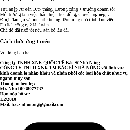
Thu nhập 7tr đến 10tr/ tháng( Lương cứng + thưởng doanh số)
Môi trường làm việc thân thiện, hòa đồng, chuyên nghiệp,..
Được đào tạo và học hỏi kinh nghiệm trong quá trình làm việc.
Du lịch công ty 2 lần/ năm
Chế độ đãi ngộ tốt nếu gắn bó lâu dài
Cách thức ứng tuyển
Vui lòng liên hệ:
Công ty TNHH XNK QUỐC TẾ Bác Sĩ Nhà Nông
CÔNG TY TNHH XNK TM BÁC SĨ NHÀ NÔNG với lĩnh vực
kinh doanh là nhập khẩu và phân phối các loại hóa chất phục vụ
ngành thủy sản
Thông tin liên hệ:
Mr. Nhựt 0938977737
Hạn nộp hồ sơ:
1/2/2018
Mail:
bacsinhanong@gmail.com