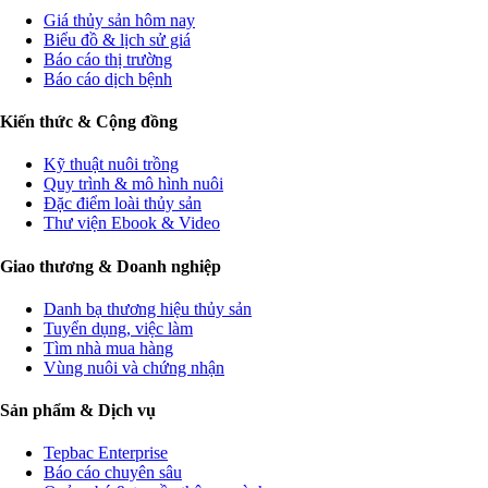
Giá thủy sản hôm nay
Biểu đồ & lịch sử giá
Báo cáo thị trường
Báo cáo dịch bệnh
Kiến thức & Cộng đồng
Kỹ thuật nuôi trồng
Quy trình & mô hình nuôi
Đặc điểm loài thủy sản
Thư viện Ebook & Video
Giao thương & Doanh nghiệp
Danh bạ thương hiệu thủy sản
Tuyển dụng, việc làm
Tìm nhà mua hàng
Vùng nuôi và chứng nhận
Sản phẩm & Dịch vụ
Tepbac Enterprise
Báo cáo chuyên sâu