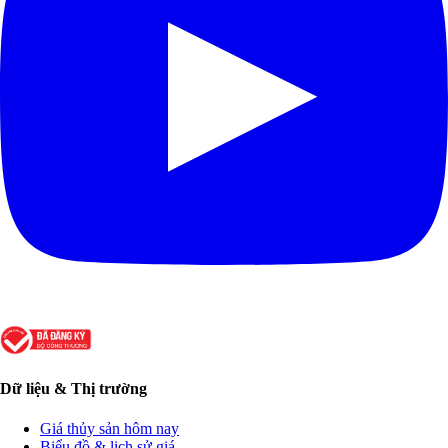
Dữ liệu & Thị trường
Giá thủy sản hôm nay
Biểu đồ & lịch sử giá