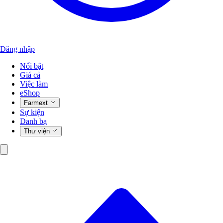
Đăng nhập
Nổi bật
Giá cả
Việc làm
eShop
Farmext
Sự kiện
Danh bạ
Thư viện