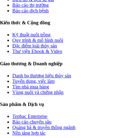
Báo cáo thị trường
Báo cáo dịch bệnh
Kiến thức & Cộng đồng
Kỹ thuật nuôi trồng
Quy trình & mô hình nuôi
Đặc điểm loài thủy sản
Thư viện Ebook & Video
Giao thương & Doanh nghiệp
Danh bạ thương hiệu thủy sản
Tuyển dụng, việc làm
Tìm nhà mua hàng
Vùng nuôi và chứng nhận
Sản phẩm & Dịch vụ
Tepbac Enterprise
Báo cáo chuyên sâu
Quảng bá & truyền thông ngành
Nền tảng hợp tác