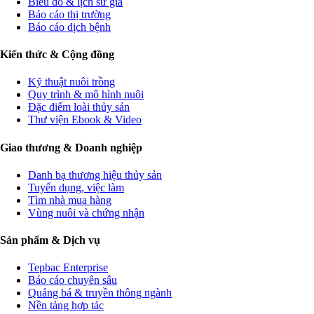
Biểu đồ & lịch sử giá
Báo cáo thị trường
Báo cáo dịch bệnh
Kiến thức & Cộng đồng
Kỹ thuật nuôi trồng
Quy trình & mô hình nuôi
Đặc điểm loài thủy sản
Thư viện Ebook & Video
Giao thương & Doanh nghiệp
Danh bạ thương hiệu thủy sản
Tuyển dụng, việc làm
Tìm nhà mua hàng
Vùng nuôi và chứng nhận
Sản phẩm & Dịch vụ
Tepbac Enterprise
Báo cáo chuyên sâu
Quảng bá & truyền thông ngành
Nền tảng hợp tác