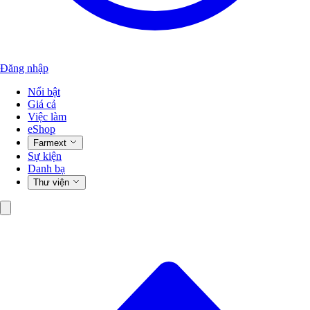
Đăng nhập
Nổi bật
Giá cả
Việc làm
eShop
Farmext
Sự kiện
Danh bạ
Thư viện