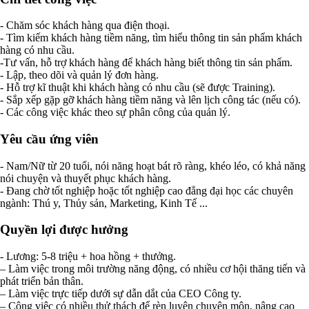
- Chăm sóc khách hàng qua điện thoại.
- Tìm kiếm khách hàng tiềm năng, tìm hiểu thông tin sản phẩm khách
hàng có nhu cầu.
-Tư vấn, hỗ trợ khách hàng để khách hàng biết thông tin sản phẩm.
- Lập, theo dõi và quản lý đơn hàng.
- Hỗ trợ kĩ thuật khi khách hàng có nhu cầu (sẽ được Training).
- Sắp xếp gặp gỡ khách hàng tiềm năng và lên lịch công tác (nếu có).
- Các công việc khác theo sự phân công của quản lý.
Yêu cầu ứng viên
- Nam/Nữ từ 20 tuổi, nói năng hoạt bát rõ ràng, khéo léo, có khả năng
nói chuyện và thuyết phục khách hàng.
- Đang chờ tốt nghiệp hoặc tốt nghiệp cao đẳng đại học các chuyên
ngành: Thú y, Thủy sản, Marketing, Kinh Tế ...
Quyền lợi được hưởng
- Lương: 5-8 triệu + hoa hồng + thưởng.
– Làm việc trong môi trường năng động, có nhiều cơ hội thăng tiến và
phát triển bản thân.
– Làm việc trực tiếp dưới sự dẫn dắt của CEO Công ty.
– Công việc có nhiều thử thách để rèn luyện chuyên môn, nâng cao