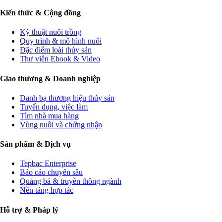
Kiến thức & Cộng đồng
Kỹ thuật nuôi trồng
Quy trình & mô hình nuôi
Đặc điểm loài thủy sản
Thư viện Ebook & Video
Giao thương & Doanh nghiệp
Danh bạ thương hiệu thủy sản
Tuyển dụng, việc làm
Tìm nhà mua hàng
Vùng nuôi và chứng nhận
Sản phẩm & Dịch vụ
Tepbac Enterprise
Báo cáo chuyên sâu
Quảng bá & truyền thông ngành
Nền tảng hợp tác
Hỗ trợ & Pháp lý