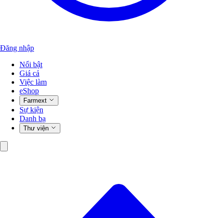
Đăng nhập
Nổi bật
Giá cả
Việc làm
eShop
Farmext
Sự kiện
Danh bạ
Thư viện