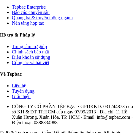
Tepbac Enterprise
Báo cáo chuyên sâu
Quảng bá & truyền thông ngành
Nền tảng hợp tác
Hỗ trợ & Pháp lý
Trung tâm trợ giúp
Chính sách bảo mật
Điều khoản sử dụng
Cộng tác và bài viết
Về Tepbac
Liên hệ
Tuyển dụng
Giới thiệu
CÔNG TY CỔ PHẦN TÉP BẠC · GPDKKD: 0312448735 do
sở KH & ĐT TP.HCM cấp ngày 07/09/2013 · Địa chỉ: 11 Hồ
Xuân Hương, Xuân Hòa, TP. HCM · Email:
info@tepbac.com
·
Điện thoại: 0888834988
© 2026 Tepbac.com - Cổng kết nối thông tin thủy sản. All rights