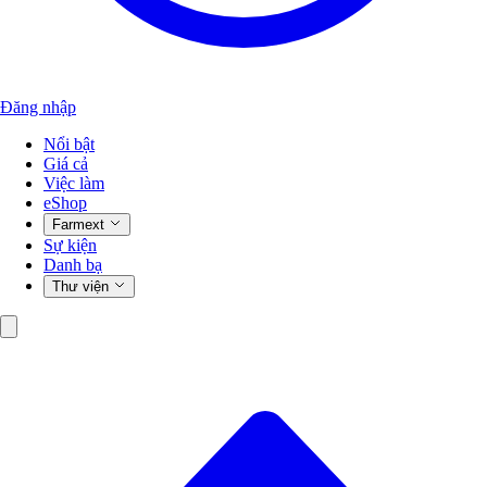
Đăng nhập
Nổi bật
Giá cả
Việc làm
eShop
Farmext
Sự kiện
Danh bạ
Thư viện