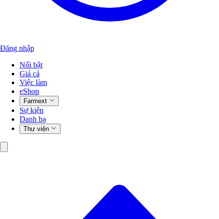
Đăng nhập
Nổi bật
Giá cả
Việc làm
eShop
Farmext
Sự kiện
Danh bạ
Thư viện