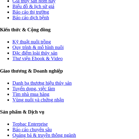
Giá thủy sản hôm nay
Biểu đồ & lịch sử giá
Báo cáo thị trường
Báo cáo dịch bệnh
Kiến thức & Cộng đồng
Kỹ thuật nuôi trồng
Quy trình & mô hình nuôi
Đặc điểm loài thủy sản
Thư viện Ebook & Video
Giao thương & Doanh nghiệp
Danh bạ thương hiệu thủy sản
Tuyển dụng, việc làm
Tìm nhà mua hàng
Vùng nuôi và chứng nhận
Sản phẩm & Dịch vụ
Tepbac Enterprise
Báo cáo chuyên sâu
Quảng bá & truyền thông ngành