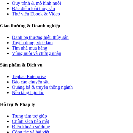
Quy trình & mô hình nuôi
Đặc điểm loài thủy sản
Thư viện Ebook & Video
Giao thương & Doanh nghiệp
Danh bạ thương hiệu thủy sản
Tuyển dụng, việc làm
Tìm nhà mua hàng
Vùng nuôi và chứng nhận
Sản phẩm & Dịch vụ
Tepbac Enterprise
Báo cáo chuyên sâu
Quảng bá & truyền thông ngành
Nền tảng hợp tác
Hỗ trợ & Pháp lý
Trung tâm trợ giúp
Chính sách bảo mật
Điều khoản sử dụng
Cộng tác và bài viết