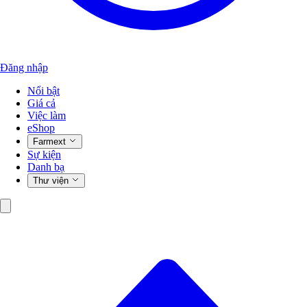
Đăng nhập
Nổi bật
Giá cả
Việc làm
eShop
Farmext
Sự kiện
Danh bạ
Thư viện