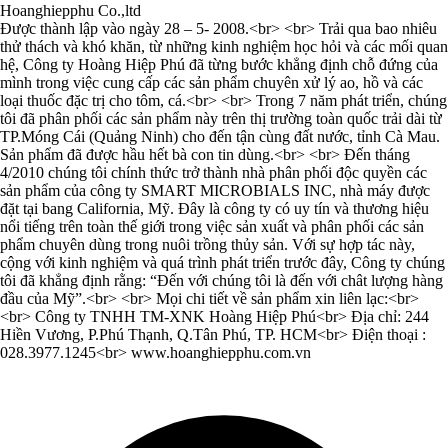
Hoanghiepphu Co.,ltd
Được thành lập vào ngày 28 – 5- 2008.<br> <br> Trải qua bao nhiêu
thử thách và khó khăn, từ những kinh nghiệm học hỏi và các mối quan
hệ, Công ty Hoàng Hiệp Phú đã từng bước khẳng định chỗ đứng của
mình trong việc cung cấp các sản phẩm chuyên xử lý ao, hồ và các
loại thuốc đặc trị cho tôm, cá.<br> <br> Trong 7 năm phát triển, chúng
tôi đã phân phối các sản phẩm này trên thị trường toàn quốc trải dài từ
TP.Móng Cái (Quảng Ninh) cho đến tận cùng đất nước, tỉnh Cà Mau.
Sản phẩm đã được hầu hết bà con tin dùng.<br> <br> Đến tháng
4/2010 chúng tôi chính thức trở thành nhà phân phối độc quyền các
sản phẩm của công ty SMART MICROBIALS INC, nhà máy được
đặt tại bang California, Mỹ. Đây là công ty có uy tín và thương hiệu
nổi tiếng trên toàn thế giới trong việc sản xuất và phân phối các sản
phẩm chuyên dùng trong nuôi trồng thủy sản. Với sự hợp tác này,
cộng với kinh nghiệm và quá trình phát triển trước đây, Công ty chúng
tôi đã khẳng định rằng: “Đến với chúng tôi là đến với chât lượng hàng
đầu của Mỹ”.<br> <br> Mọi chi tiết về sản phẩm xin liên lạc:<br>
<br> Công ty TNHH TM-XNK Hoàng Hiệp Phú<br> Địa chỉ: 244
Hiền Vương, P.Phú Thạnh, Q.Tân Phú, TP. HCM<br> Điện thoại :
028.3977.1245<br> www.hoanghiepphu.com.vn