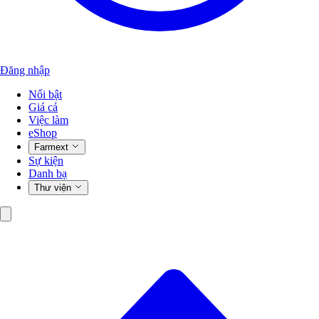
Đăng nhập
Nổi bật
Giá cả
Việc làm
eShop
Farmext
Sự kiện
Danh bạ
Thư viện