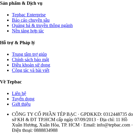
Sản phẩm & Dịch vụ
Tepbac Enterprise
Báo cáo chuyên sâu
Quảng bá & truyền thông ngành
Nền tảng hợp tác
Hỗ trợ & Pháp lý
Trung tâm trợ giúp
Chính sách bảo mật
Điều khoản sử dụng
Cộng tác và bài viết
Về Tepbac
Liên hệ
Tuyển dụng
Giới thiệu
CÔNG TY CỔ PHẦN TÉP BẠC · GPDKKD: 0312448735 do
sở KH & ĐT TP.HCM cấp ngày 07/09/2013 · Địa chỉ: 11 Hồ
Xuân Hương, Xuân Hòa, TP. HCM · Email:
info@tepbac.com
·
Điện thoại: 0888834988