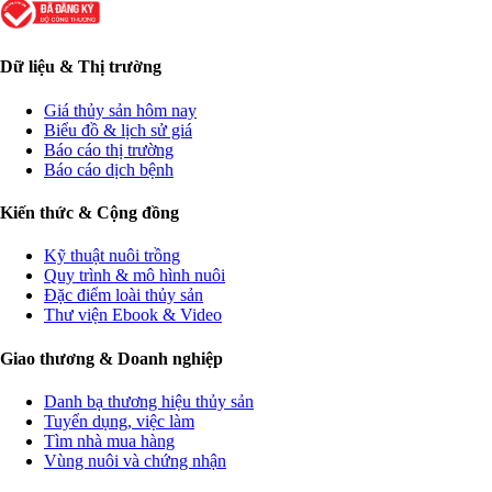
Dữ liệu & Thị trường
Giá thủy sản hôm nay
Biểu đồ & lịch sử giá
Báo cáo thị trường
Báo cáo dịch bệnh
Kiến thức & Cộng đồng
Kỹ thuật nuôi trồng
Quy trình & mô hình nuôi
Đặc điểm loài thủy sản
Thư viện Ebook & Video
Giao thương & Doanh nghiệp
Danh bạ thương hiệu thủy sản
Tuyển dụng, việc làm
Tìm nhà mua hàng
Vùng nuôi và chứng nhận