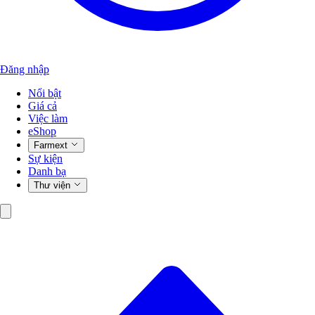
Đăng nhập
Nổi bật
Giá cả
Việc làm
eShop
Farmext
Sự kiện
Danh bạ
Thư viện