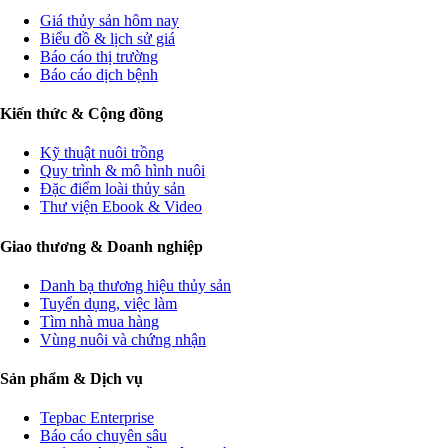
Giá thủy sản hôm nay
Biểu đồ & lịch sử giá
Báo cáo thị trường
Báo cáo dịch bệnh
Kiến thức & Cộng đồng
Kỹ thuật nuôi trồng
Quy trình & mô hình nuôi
Đặc điểm loài thủy sản
Thư viện Ebook & Video
Giao thương & Doanh nghiệp
Danh bạ thương hiệu thủy sản
Tuyển dụng, việc làm
Tìm nhà mua hàng
Vùng nuôi và chứng nhận
Sản phẩm & Dịch vụ
Tepbac Enterprise
Báo cáo chuyên sâu