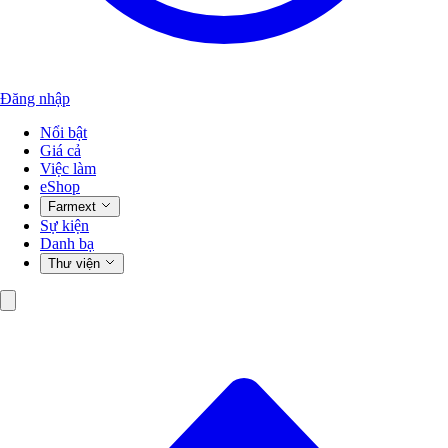
Đăng nhập
Nổi bật
Giá cả
Việc làm
eShop
Farmext
Sự kiện
Danh bạ
Thư viện