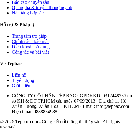
Báo cáo chuyên sâu
Quảng bá & truyền thông ngành
Nền tảng hợp tác
Hỗ trợ & Pháp lý
Trung tâm trợ giúp
Chính sách bảo mật
Điều khoản sử dụng
Cộng tác và bài viết
Về Tepbac
Liên hệ
Tuyển dụng
Giới thiệu
CÔNG TY CỔ PHẦN TÉP BẠC · GPDKKD: 0312448735 do
sở KH & ĐT TP.HCM cấp ngày 07/09/2013 · Địa chỉ: 11 Hồ
Xuân Hương, Xuân Hòa, TP. HCM · Email:
info@tepbac.com
·
Điện thoại: 0888834988
© 2026 Tepbac.com - Cổng kết nối thông tin thủy sản. All rights
reserved.