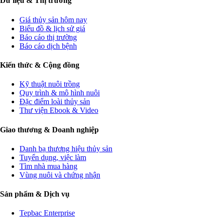
Dữ liệu & Thị trường
Giá thủy sản hôm nay
Biểu đồ & lịch sử giá
Báo cáo thị trường
Báo cáo dịch bệnh
Kiến thức & Cộng đồng
Kỹ thuật nuôi trồng
Quy trình & mô hình nuôi
Đặc điểm loài thủy sản
Thư viện Ebook & Video
Giao thương & Doanh nghiệp
Danh bạ thương hiệu thủy sản
Tuyển dụng, việc làm
Tìm nhà mua hàng
Vùng nuôi và chứng nhận
Sản phẩm & Dịch vụ
Tepbac Enterprise