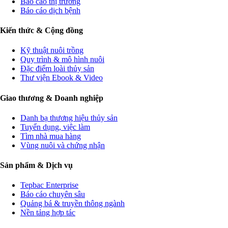
Báo cáo thị trường
Báo cáo dịch bệnh
Kiến thức & Cộng đồng
Kỹ thuật nuôi trồng
Quy trình & mô hình nuôi
Đặc điểm loài thủy sản
Thư viện Ebook & Video
Giao thương & Doanh nghiệp
Danh bạ thương hiệu thủy sản
Tuyển dụng, việc làm
Tìm nhà mua hàng
Vùng nuôi và chứng nhận
Sản phẩm & Dịch vụ
Tepbac Enterprise
Báo cáo chuyên sâu
Quảng bá & truyền thông ngành
Nền tảng hợp tác