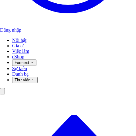
Đăng nhập
Nổi bật
Giá cả
Việc làm
eShop
Farmext
Sự kiện
Danh bạ
Thư viện