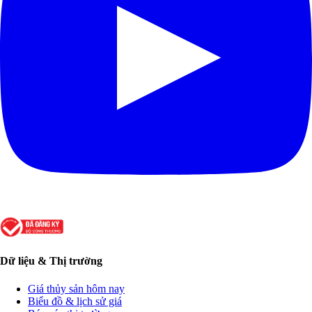
Dữ liệu & Thị trường
Giá thủy sản hôm nay
Biểu đồ & lịch sử giá