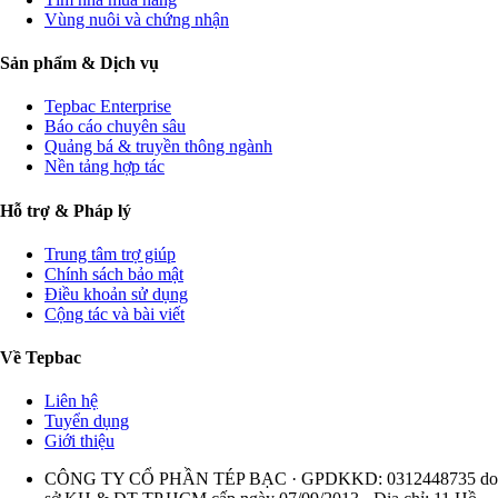
Vùng nuôi và chứng nhận
Sản phẩm & Dịch vụ
Tepbac Enterprise
Báo cáo chuyên sâu
Quảng bá & truyền thông ngành
Nền tảng hợp tác
Hỗ trợ & Pháp lý
Trung tâm trợ giúp
Chính sách bảo mật
Điều khoản sử dụng
Cộng tác và bài viết
Về Tepbac
Liên hệ
Tuyển dụng
Giới thiệu
CÔNG TY CỔ PHẦN TÉP BẠC · GPDKKD: 0312448735 do