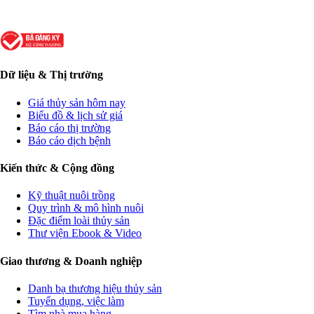
Dữ liệu & Thị trường
Giá thủy sản hôm nay
Biểu đồ & lịch sử giá
Báo cáo thị trường
Báo cáo dịch bệnh
Kiến thức & Cộng đồng
Kỹ thuật nuôi trồng
Quy trình & mô hình nuôi
Đặc điểm loài thủy sản
Thư viện Ebook & Video
Giao thương & Doanh nghiệp
Danh bạ thương hiệu thủy sản
Tuyển dụng, việc làm
Tìm nhà mua hàng