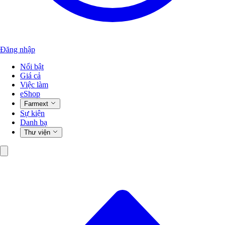
Đăng nhập
Nổi bật
Giá cả
Việc làm
eShop
Farmext
Sự kiện
Danh bạ
Thư viện