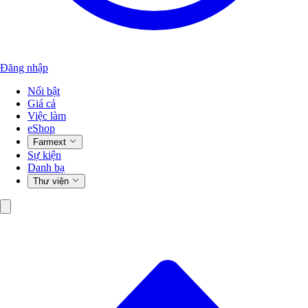
Đăng nhập
Nổi bật
Giá cả
Việc làm
eShop
Farmext
Sự kiện
Danh bạ
Thư viện