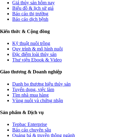
Giá thủy sản hôm nay
Biểu đồ & lịch sử giá
Báo cáo thị trường
Báo cáo dịch bệnh
Kiến thức & Cộng đồng
Kỹ thuật nuôi trồng
Quy trình & mô hình nuôi
Đặc điểm loài thủy sản
Thư viện Ebook & Video
Giao thương & Doanh nghiệp
Danh bạ thương hiệu thủy sản
Tuyển dụng, việc làm
Tìm nhà mua hàng
Vùng nuôi và chứng nhận
Sản phẩm & Dịch vụ
Tepbac Enterprise
Báo cáo chuyên sâu
Quảng bá & truyền thông ngành