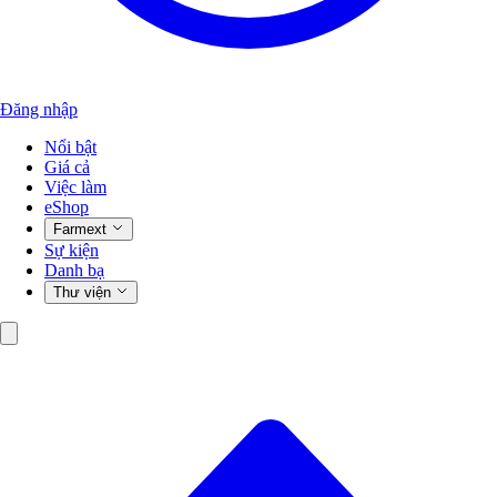
Đăng nhập
Nổi bật
Giá cả
Việc làm
eShop
Farmext
Sự kiện
Danh bạ
Thư viện