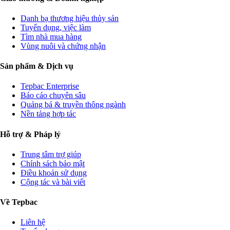
Danh bạ thương hiệu thủy sản
Tuyển dụng, việc làm
Tìm nhà mua hàng
Vùng nuôi và chứng nhận
Sản phẩm & Dịch vụ
Tepbac Enterprise
Báo cáo chuyên sâu
Quảng bá & truyền thông ngành
Nền tảng hợp tác
Hỗ trợ & Pháp lý
Trung tâm trợ giúp
Chính sách bảo mật
Điều khoản sử dụng
Cộng tác và bài viết
Về Tepbac
Liên hệ