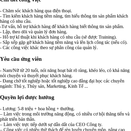
- Chăm sóc khách hàng qua điện thoại.
- Tìm kiếm khách hàng tiềm năng, tìm hiểu thông tin sản phẩm khách
hàng có nhu cầu.
-Tư vấn, hỗ trợ khách hàng để khách hàng biết thông tin sản phẩm.
- Lập, theo dõi và quản lý đơn hàng.
- Hỗ trợ kĩ thuật khi khách hàng có nhu cầu (sẽ được Training).
- Sắp xếp gặp gỡ khách hàng tiềm năng và lên lịch công tác (nếu có).
- Các công việc khác theo sự phân công của quản lý.
Yêu cầu ứng viên
- Nam/Nữ từ 20 tuổi, nói năng hoạt bát rõ ràng, khéo léo, có khả năng
nói chuyện và thuyết phục khách hàng.
- Đang chờ tốt nghiệp hoặc tốt nghiệp cao đẳng đại học các chuyên
ngành: Thú y, Thủy sản, Marketing, Kinh Tế ...
Quyền lợi được hưởng
- Lương: 5-8 triệu + hoa hồng + thưởng.
– Làm việc trong môi trường năng động, có nhiều cơ hội thăng tiến và
phát triển bản thân.
– Làm việc trực tiếp dưới sự dẫn dắt của CEO Công ty.
– Công việc có nhiều thử thách để rèn luyện chuyên môn, nâng cao