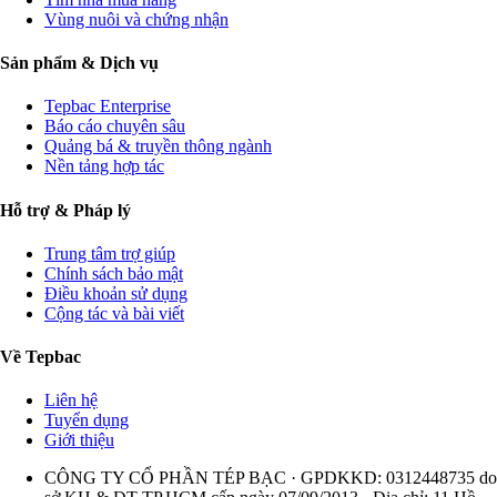
Vùng nuôi và chứng nhận
Sản phẩm & Dịch vụ
Tepbac Enterprise
Báo cáo chuyên sâu
Quảng bá & truyền thông ngành
Nền tảng hợp tác
Hỗ trợ & Pháp lý
Trung tâm trợ giúp
Chính sách bảo mật
Điều khoản sử dụng
Cộng tác và bài viết
Về Tepbac
Liên hệ
Tuyển dụng
Giới thiệu
CÔNG TY CỔ PHẦN TÉP BẠC · GPDKKD: 0312448735 do