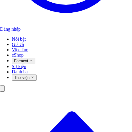
Đăng nhập
Nổi bật
Giá cả
Việc làm
eShop
Farmext
Sự kiện
Danh bạ
Thư viện