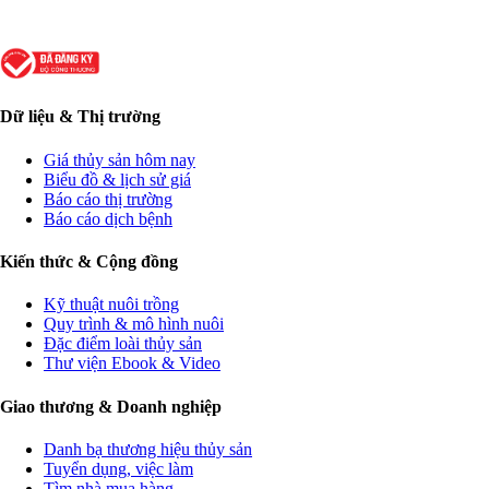
Dữ liệu & Thị trường
Giá thủy sản hôm nay
Biểu đồ & lịch sử giá
Báo cáo thị trường
Báo cáo dịch bệnh
Kiến thức & Cộng đồng
Kỹ thuật nuôi trồng
Quy trình & mô hình nuôi
Đặc điểm loài thủy sản
Thư viện Ebook & Video
Giao thương & Doanh nghiệp
Danh bạ thương hiệu thủy sản
Tuyển dụng, việc làm
Tìm nhà mua hàng