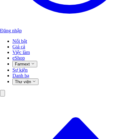
Đăng nhập
Nổi bật
Giá cả
Việc làm
eShop
Farmext
Sự kiện
Danh bạ
Thư viện