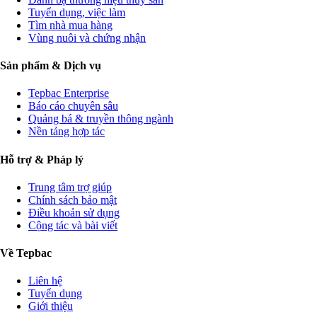
Tuyển dụng, việc làm
Tìm nhà mua hàng
Vùng nuôi và chứng nhận
Sản phẩm & Dịch vụ
Tepbac Enterprise
Báo cáo chuyên sâu
Quảng bá & truyền thông ngành
Nền tảng hợp tác
Hỗ trợ & Pháp lý
Trung tâm trợ giúp
Chính sách bảo mật
Điều khoản sử dụng
Cộng tác và bài viết
Về Tepbac
Liên hệ
Tuyển dụng
Giới thiệu