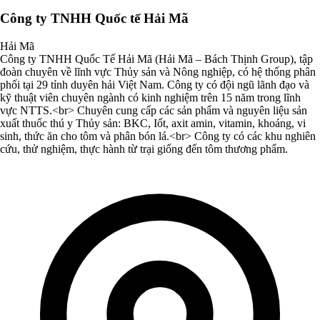
Công ty TNHH Quốc tế Hải Mã
Hải Mã
Công ty TNHH Quốc Tế Hải Mã (Hải Mã – Bách Thịnh Group), tập
đoàn chuyên về lĩnh vực Thủy sản và Nông nghiệp, có hệ thống phân
phối tại 29 tỉnh duyên hải Việt Nam. Công ty có đội ngũ lãnh đạo và
kỹ thuật viên chuyên ngành có kinh nghiệm trên 15 năm trong lĩnh
vực NTTS.<br> Chuyên cung cấp các sản phẩm và nguyên liệu sản
xuất thuốc thú y Thủy sản: BKC, Iốt, axit amin, vitamin, khoáng, vi
sinh, thức ăn cho tôm và phân bón lá.<br> Công ty có các khu nghiên
cứu, thử nghiệm, thực hành từ trại giống đến tôm thương phẩm.