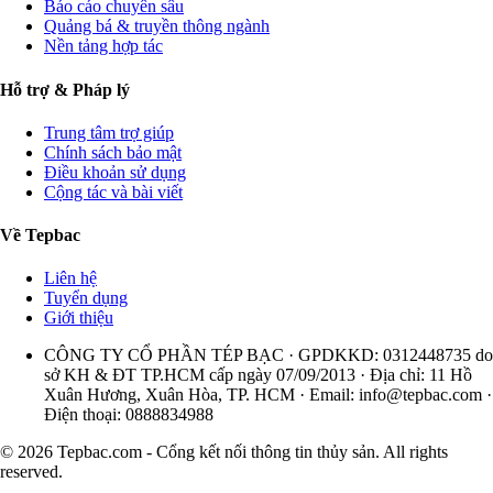
Báo cáo chuyên sâu
Quảng bá & truyền thông ngành
Nền tảng hợp tác
Hỗ trợ & Pháp lý
Trung tâm trợ giúp
Chính sách bảo mật
Điều khoản sử dụng
Cộng tác và bài viết
Về Tepbac
Liên hệ
Tuyển dụng
Giới thiệu
CÔNG TY CỔ PHẦN TÉP BẠC · GPDKKD: 0312448735 do
sở KH & ĐT TP.HCM cấp ngày 07/09/2013 · Địa chỉ: 11 Hồ
Xuân Hương, Xuân Hòa, TP. HCM · Email:
info@tepbac.com
·
Điện thoại: 0888834988
© 2026 Tepbac.com - Cổng kết nối thông tin thủy sản. All rights
reserved.