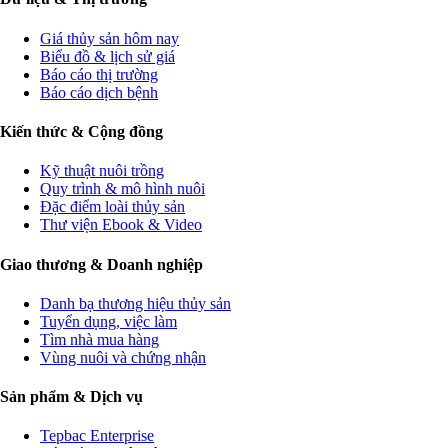
Giá thủy sản hôm nay
Biểu đồ & lịch sử giá
Báo cáo thị trường
Báo cáo dịch bệnh
Kiến thức & Cộng đồng
Kỹ thuật nuôi trồng
Quy trình & mô hình nuôi
Đặc điểm loài thủy sản
Thư viện Ebook & Video
Giao thương & Doanh nghiệp
Danh bạ thương hiệu thủy sản
Tuyển dụng, việc làm
Tìm nhà mua hàng
Vùng nuôi và chứng nhận
Sản phẩm & Dịch vụ
Tepbac Enterprise