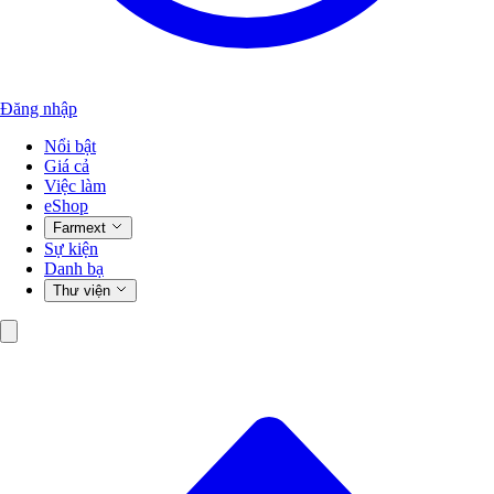
Đăng nhập
Nổi bật
Giá cả
Việc làm
eShop
Farmext
Sự kiện
Danh bạ
Thư viện