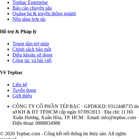
Tepbac Enterprise
Báo cáo chuyên sâu
Quảng bá & truyền thông ngành
Nền tảng hợp tác
Hỗ trợ & Pháp lý
Trung tâm trợ giúp
Chính sách bảo mật
Điều khoản sử dụng
Cộng tác và bài viết
Về Tepbac
Liên hệ
Tuyển dụng
Giới thiệu
CÔNG TY CỔ PHẦN TÉP BẠC · GPDKKD: 0312448735 do
sở KH & ĐT TP.HCM cấp ngày 07/09/2013 · Địa chỉ: 11 Hồ
Xuân Hương, Xuân Hòa, TP. HCM · Email:
info@tepbac.com
·
Điện thoại: 0888834988
© 2026 Tepbac.com - Cổng kết nối thông tin thủy sản. All rights