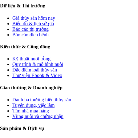
Dữ liệu & Thị trường
Giá thủy sản hôm nay
Biểu đồ & lịch sử giá
Báo cáo thị trường
Báo cáo dịch bệnh
Kiến thức & Cộng đồng
Kỹ thuật nuôi trồng
Quy trình & mô hình nuôi
Đặc điểm loài thủy sản
Thư viện Ebook & Video
Giao thương & Doanh nghiệp
Danh bạ thương hiệu thủy sản
Tuyển dụng, việc làm
Tìm nhà mua hàng
Vùng nuôi và chứng nhận
Sản phẩm & Dịch vụ