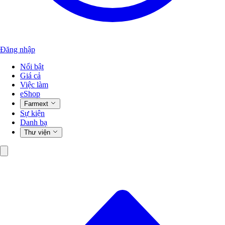
Đăng nhập
Nổi bật
Giá cả
Việc làm
eShop
Farmext
Sự kiện
Danh bạ
Thư viện