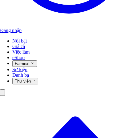
Đăng nhập
Nổi bật
Giá cả
Việc làm
eShop
Farmext
Sự kiện
Danh bạ
Thư viện