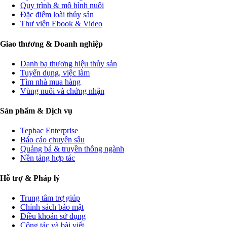
Quy trình & mô hình nuôi
Đặc điểm loài thủy sản
Thư viện Ebook & Video
Giao thương & Doanh nghiệp
Danh bạ thương hiệu thủy sản
Tuyển dụng, việc làm
Tìm nhà mua hàng
Vùng nuôi và chứng nhận
Sản phẩm & Dịch vụ
Tepbac Enterprise
Báo cáo chuyên sâu
Quảng bá & truyền thông ngành
Nền tảng hợp tác
Hỗ trợ & Pháp lý
Trung tâm trợ giúp
Chính sách bảo mật
Điều khoản sử dụng
Cộng tác và bài viết