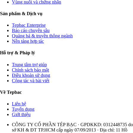
Vùng nuôi và chứng nhận
Sản phẩm & Dịch vụ
Tepbac Enterprise
Báo cáo chuyên sâu
Quảng bá & truyền thông ngành
Nền tảng hợp tác
Hỗ trợ & Pháp lý
Trung tâm trợ giúp
Chính sách bảo mật
Điều khoản sử dụng
Cộng tác và bài viết
Về Tepbac
Liên hệ
Tuyển dụng
Giới thiệu
CÔNG TY CỔ PHẦN TÉP BẠC · GPDKKD: 0312448735 do
sở KH & ĐT TP.HCM cấp ngày 07/09/2013 · Địa chỉ: 11 Hồ