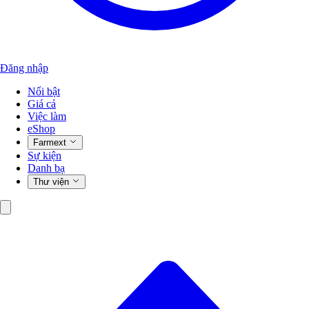
Đăng nhập
Nổi bật
Giá cả
Việc làm
eShop
Farmext
Sự kiện
Danh bạ
Thư viện