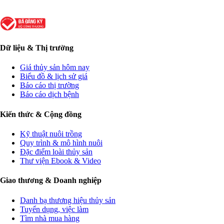
Dữ liệu & Thị trường
Giá thủy sản hôm nay
Biểu đồ & lịch sử giá
Báo cáo thị trường
Báo cáo dịch bệnh
Kiến thức & Cộng đồng
Kỹ thuật nuôi trồng
Quy trình & mô hình nuôi
Đặc điểm loài thủy sản
Thư viện Ebook & Video
Giao thương & Doanh nghiệp
Danh bạ thương hiệu thủy sản
Tuyển dụng, việc làm
Tìm nhà mua hàng