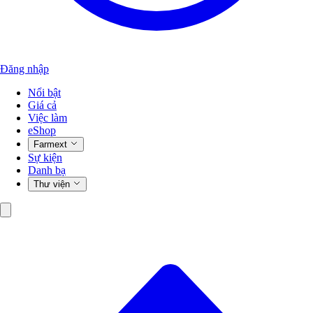
Đăng nhập
Nổi bật
Giá cả
Việc làm
eShop
Farmext
Sự kiện
Danh bạ
Thư viện