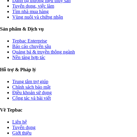
Danh bạ thương hiệu thủy sản
Tuyển dụng, việc làm
Tìm nhà mua hàng
Vùng nuôi và chứng nhận
Sản phẩm & Dịch vụ
Tepbac Enterprise
Báo cáo chuyên sâu
Quảng bá & truyền thông ngành
Nền tảng hợp tác
Hỗ trợ & Pháp lý
Trung tâm trợ giúp
Chính sách bảo mật
Điều khoản sử dụng
Cộng tác và bài viết
Về Tepbac
Liên hệ
Tuyển dụng
Giới thiệu