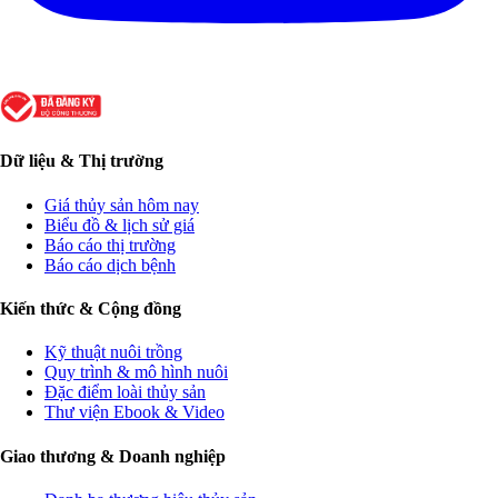
Dữ liệu & Thị trường
Giá thủy sản hôm nay
Biểu đồ & lịch sử giá
Báo cáo thị trường
Báo cáo dịch bệnh
Kiến thức & Cộng đồng
Kỹ thuật nuôi trồng
Quy trình & mô hình nuôi
Đặc điểm loài thủy sản
Thư viện Ebook & Video
Giao thương & Doanh nghiệp