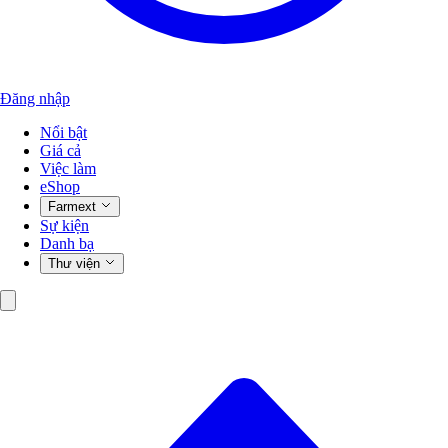
Đăng nhập
Nổi bật
Giá cả
Việc làm
eShop
Farmext
Sự kiện
Danh bạ
Thư viện