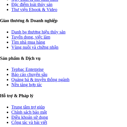
Đặc điểm loài thủy sản
Thư viện Ebook & Video
Giao thương & Doanh nghiệp
Danh bạ thương hiệu thủy sản
Tuyển dụng, việc làm
Tìm nhà mua hàng
Vùng nuôi và chứng nhận
Sản phẩm & Dịch vụ
Tepbac Enterprise
Báo cáo chuyên sâu
Quảng bá & truyền thông ngành
Nền tảng hợp tác
Hỗ trợ & Pháp lý
Trung tâm trợ giúp
Chính sách bảo mật
Điều khoản sử dụng
Cộng tác và bài viết