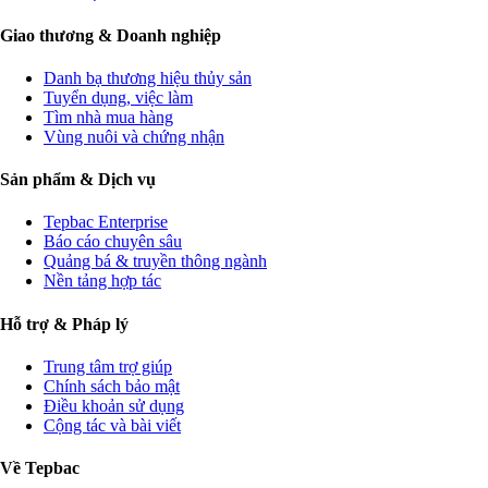
Giao thương & Doanh nghiệp
Danh bạ thương hiệu thủy sản
Tuyển dụng, việc làm
Tìm nhà mua hàng
Vùng nuôi và chứng nhận
Sản phẩm & Dịch vụ
Tepbac Enterprise
Báo cáo chuyên sâu
Quảng bá & truyền thông ngành
Nền tảng hợp tác
Hỗ trợ & Pháp lý
Trung tâm trợ giúp
Chính sách bảo mật
Điều khoản sử dụng
Cộng tác và bài viết
Về Tepbac