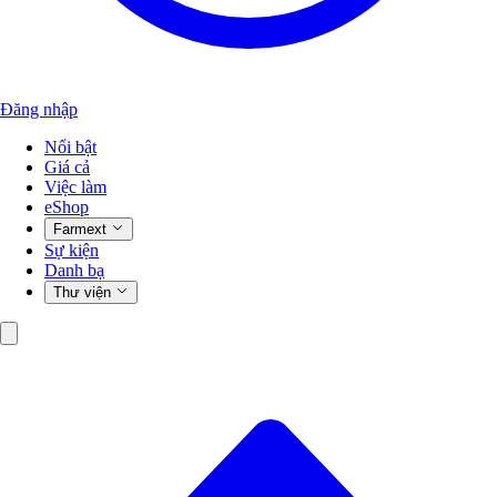
Đăng nhập
Nổi bật
Giá cả
Việc làm
eShop
Farmext
Sự kiện
Danh bạ
Thư viện