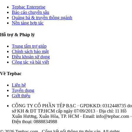
Tepbac Enterprise
Báo cáo chuyên sâu
Quảng bá & truyền thông ngành
Nền tảng hợp tác
Hỗ trợ & Pháp lý
Trung tâm trợ giúp
Chính sách bảo mật
Điều khoản sử dụng
Cộng tác và bài viết
Về Tepbac
Liên hệ
Tuyển dụng
Giới thiệu
CÔNG TY CỔ PHẦN TÉP BẠC · GPDKKD: 0312448735 do
sở KH & ĐT TP.HCM cấp ngày 07/09/2013 · Địa chỉ: 11 Hồ
Xuân Hương, Xuân Hòa, TP. HCM · Email:
info@tepbac.com
·
Điện thoại: 0888834988
© 2026 Tepbac.com - Cổng kết nối thông tin thủy sản. All rights