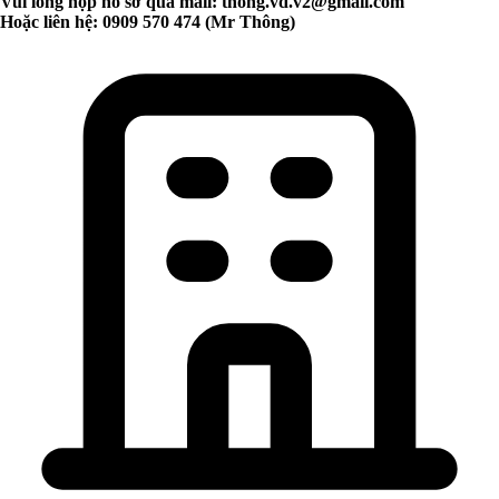
Vui lòng nộp hồ sơ qua mail:
thong.vd.v2@gmail.com
Hoặc liên hệ: 0909 570 474 (Mr Thông)