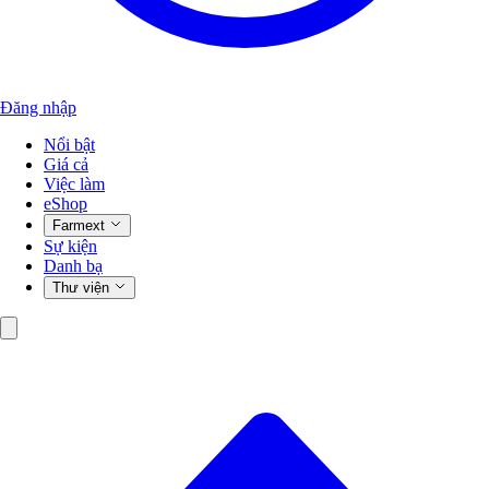
Đăng nhập
Nổi bật
Giá cả
Việc làm
eShop
Farmext
Sự kiện
Danh bạ
Thư viện