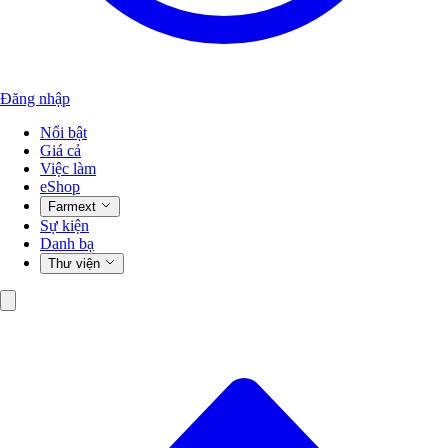
Đăng nhập
Nổi bật
Giá cả
Việc làm
eShop
Farmext
Sự kiện
Danh bạ
Thư viện