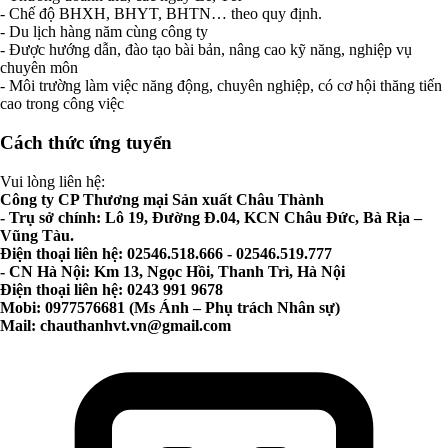
- Chế độ BHXH, BHYT, BHTN… theo quy định.
- Du lịch hàng năm cùng công ty
- Được hướng dẫn, đào tạo bài bản, nâng cao kỹ năng, nghiệp vụ
chuyên môn
- Môi trường làm việc năng động, chuyên nghiệp, có cơ hội thăng tiến
cao trong công việc
Cách thức ứng tuyển
Vui lòng liên hệ:
Công ty CP Thương mại Sản xuất Châu Thành
- Trụ sở chính: Lô 19, Đường Đ.04, KCN Châu Đức, Bà Rịa –
Vũng Tàu.
Điện thoại liên hệ: 02546.518.666 - 02546.519.777
- CN Hà Nội: Km 13, Ngọc Hồi, Thanh Trì, Hà Nội
Điện thoại liên hệ: 0243 991 9678
Mobi: 0977576681 (Ms Ánh – Phụ trách Nhân sự)
Mail:
chauthanhvt.vn@gmail.com