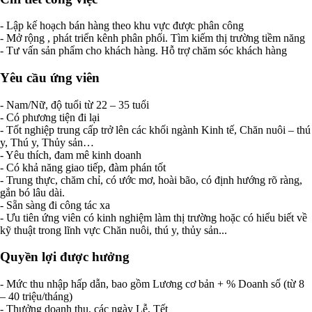
- Lập kế hoạch bán hàng theo khu vực được phân công
- Mở rộng , phát triển kênh phân phối. Tìm kiếm thị trường tiềm năng
- Tư vấn sản phẩm cho khách hàng. Hỗ trợ chăm sóc khách hàng
Yêu cầu ứng viên
- Nam/Nữ, độ tuổi từ 22 – 35 tuổi
- Có phương tiện đi lại
- Tốt nghiệp trung cấp trở lên các khối ngành Kinh tế, Chăn nuôi – thú
y, Thú y, Thủy sản…
- Yêu thích, đam mê kinh doanh
- Có khả năng giao tiếp, đàm phán tốt
- Trung thực, chăm chỉ, có ước mơ, hoài bão, có định hướng rõ ràng,
gắn bó lâu dài.
- Sẵn sàng đi công tác xa
- Ưu tiên ứng viên có kinh nghiệm làm thị trường hoặc có hiểu biết về
kỹ thuật trong lĩnh vực Chăn nuôi, thú y, thủy sản...
Quyền lợi được hưởng
- Mức thu nhập hấp dẫn, bao gồm Lương cơ bản + % Doanh số (từ 8
– 40 triệu/tháng)
- Thưởng doanh thu, các ngày Lễ, Tết