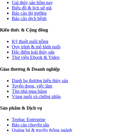
Giá thủy sản hôm nay
Biểu đồ & lịch sử giá
Báo cáo thị trường
Báo cáo dịch bệnh
Kiến thức & Cộng đồng
Kỹ thuật nuôi trồng
Quy trình & mô hình nuôi
Đặc điểm loài thủy sản
Thư viện Ebook & Video
Giao thương & Doanh nghiệp
Danh bạ thương hiệu thủy sản
Tuyển dụng, việc làm
Tìm nhà mua hàng
Vùng nuôi và chứng nhận
Sản phẩm & Dịch vụ
Tepbac Enterprise
Báo cáo chuyên sâu
Quảng bá & truyền thông ngành