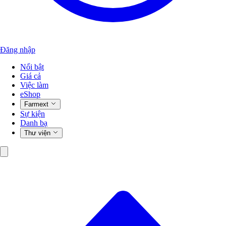
Đăng nhập
Nổi bật
Giá cả
Việc làm
eShop
Farmext
Sự kiện
Danh bạ
Thư viện