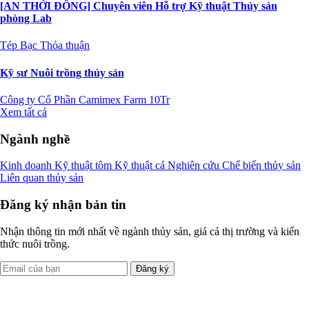
[AN THỚI ĐÔNG] Chuyên viên Hỗ trợ Kỹ thuật Thủy sản
phòng Lab
Tép Bạc
Thỏa thuận
Kỹ sư Nuôi trồng thủy sản
Công ty Cổ Phần Camimex Farm
10Tr
Xem tất cả
Ngành nghề
Kinh doanh
Kỹ thuật tôm
Kỹ thuật cá
Nghiên cứu
Chế biến thủy sản
Liên quan thủy sản
Đăng ký nhận bản tin
Nhận thông tin mới nhất về ngành thủy sản, giá cả thị trường và kiến
thức nuôi trồng.
Đăng ký