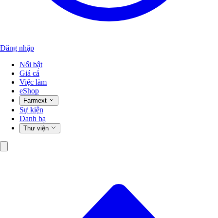
Đăng nhập
Nổi bật
Giá cả
Việc làm
eShop
Farmext
Sự kiện
Danh bạ
Thư viện