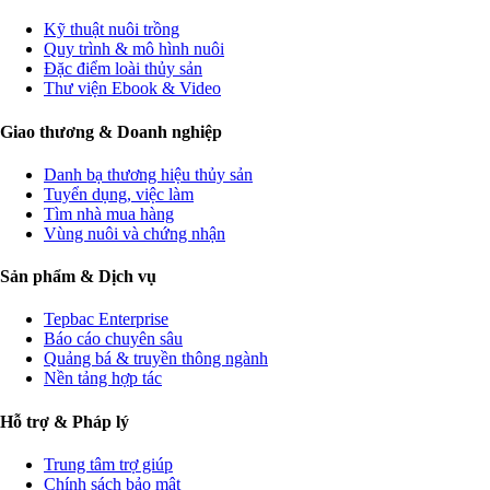
Kỹ thuật nuôi trồng
Quy trình & mô hình nuôi
Đặc điểm loài thủy sản
Thư viện Ebook & Video
Giao thương & Doanh nghiệp
Danh bạ thương hiệu thủy sản
Tuyển dụng, việc làm
Tìm nhà mua hàng
Vùng nuôi và chứng nhận
Sản phẩm & Dịch vụ
Tepbac Enterprise
Báo cáo chuyên sâu
Quảng bá & truyền thông ngành
Nền tảng hợp tác
Hỗ trợ & Pháp lý
Trung tâm trợ giúp
Chính sách bảo mật