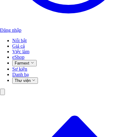
Đăng nhập
Nổi bật
Giá cả
Việc làm
eShop
Farmext
Sự kiện
Danh bạ
Thư viện