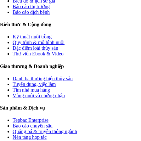
Biểu đồ & lịch sử giá
Báo cáo thị trường
Báo cáo dịch bệnh
Kiến thức & Cộng đồng
Kỹ thuật nuôi trồng
Quy trình & mô hình nuôi
Đặc điểm loài thủy sản
Thư viện Ebook & Video
Giao thương & Doanh nghiệp
Danh bạ thương hiệu thủy sản
Tuyển dụng, việc làm
Tìm nhà mua hàng
Vùng nuôi và chứng nhận
Sản phẩm & Dịch vụ
Tepbac Enterprise
Báo cáo chuyên sâu
Quảng bá & truyền thông ngành
Nền tảng hợp tác