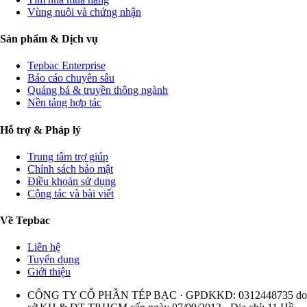
Vùng nuôi và chứng nhận
Sản phẩm & Dịch vụ
Tepbac Enterprise
Báo cáo chuyên sâu
Quảng bá & truyền thông ngành
Nền tảng hợp tác
Hỗ trợ & Pháp lý
Trung tâm trợ giúp
Chính sách bảo mật
Điều khoản sử dụng
Cộng tác và bài viết
Về Tepbac
Liên hệ
Tuyển dụng
Giới thiệu
CÔNG TY CỔ PHẦN TÉP BẠC · GPDKKD: 0312448735 do