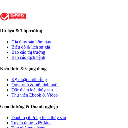
Dữ liệu & Thị trường
Giá thủy sản hôm nay
Biểu đồ & lịch sử giá
Báo cáo thị trường
Báo cáo dịch bệnh
Kiến thức & Cộng đồng
Kỹ thuật nuôi trồng
Quy trình & mô hình nuôi
Đặc điểm loài thủy sản
Thư viện Ebook & Video
Giao thương & Doanh nghiệp
Danh bạ thương hiệu thủy sản
Tuyển dụng, việc làm
Tìm nhà mua hàng