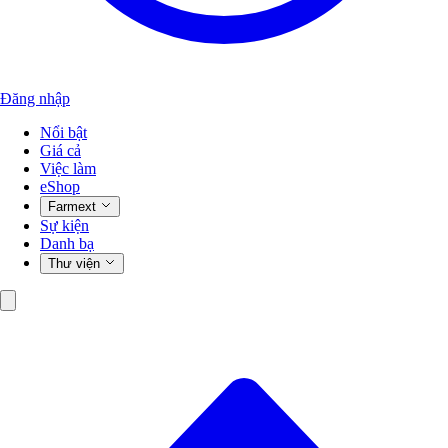
Đăng nhập
Nổi bật
Giá cả
Việc làm
eShop
Farmext
Sự kiện
Danh bạ
Thư viện