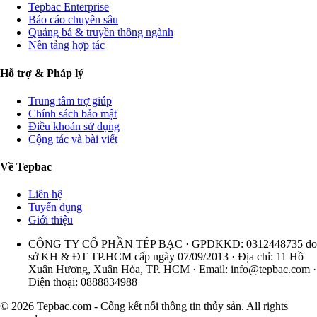
Tepbac Enterprise
Báo cáo chuyên sâu
Quảng bá & truyền thông ngành
Nền tảng hợp tác
Hỗ trợ & Pháp lý
Trung tâm trợ giúp
Chính sách bảo mật
Điều khoản sử dụng
Cộng tác và bài viết
Về Tepbac
Liên hệ
Tuyển dụng
Giới thiệu
CÔNG TY CỔ PHẦN TÉP BẠC · GPDKKD: 0312448735 do
sở KH & ĐT TP.HCM cấp ngày 07/09/2013 · Địa chỉ: 11 Hồ
Xuân Hương, Xuân Hòa, TP. HCM · Email:
info@tepbac.com
·
Điện thoại: 0888834988
© 2026 Tepbac.com - Cổng kết nối thông tin thủy sản. All rights