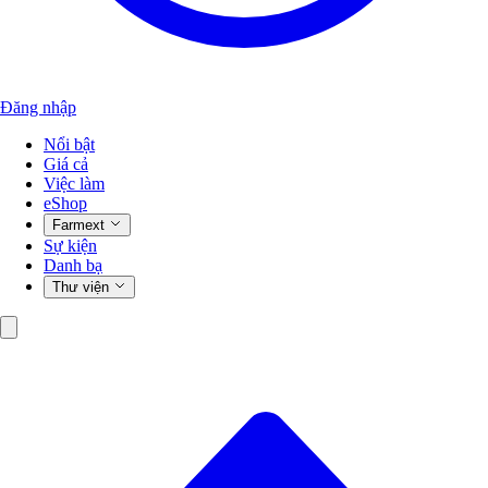
Đăng nhập
Nổi bật
Giá cả
Việc làm
eShop
Farmext
Sự kiện
Danh bạ
Thư viện