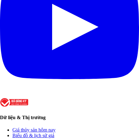
Dữ liệu & Thị trường
Giá thủy sản hôm nay
Biểu đồ & lịch sử giá