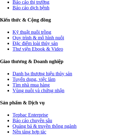
Báo cáo thị trường
Báo cáo dịch bệnh
Kiến thức & Cộng đồng
Kỹ thuật nuôi trồng
Quy trình & mô hình nuôi
Đặc điểm loài thủy sản
Thư viện Ebook & Video
Giao thương & Doanh nghiệp
Danh bạ thương hiệu thủy sản
Tuyển dụng, việc làm
Tìm nhà mua hàng
Vùng nuôi và chứng nhận
Sản phẩm & Dịch vụ
Tepbac Enterprise
Báo cáo chuyên sâu
Quảng bá & truyền thông ngành
Nền tảng hợp tác