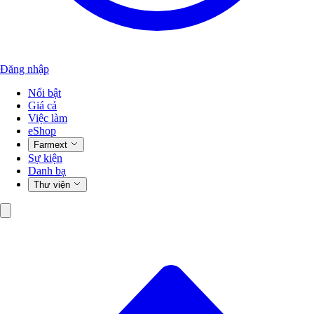
Đăng nhập
Nổi bật
Giá cả
Việc làm
eShop
Farmext
Sự kiện
Danh bạ
Thư viện