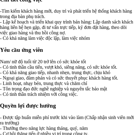
-Tìm kiếm khách hàng mới, duy trì và phát triển hệ thống khách hàng
trong địa bàn phụ trách.
- Lập kế hoạch và triển khai quy trình bán hàng: Lập danh sách khách
hàng liên hệ hẹn gặp, đi tư vấn trực tiếp, ký đơn đặt hàng, theo dõi
việc giao hàng và thu hồi công nợ.
- Có khả năng làm việc độc lập, làm việc nhóm
Yêu cầu ứng viên
Nam/ nữ độ tuổi từ 20 trở lên có sức khỏe tốt
- Có tinh thần cầu tiến, vượt khó, siêng năng, có sức khỏe tốt.
- Có khả năng giao tiếp, nhanh nhẹn, trung thực, chịu khó
- Ngoại giao, đàm phán và có sức thuyết phục khách hàng tốt.
- Linh hoạt, nhạy bén, trung thực và chăm chỉ
- Tôn trọng đạo đức nghề nghiệp và nguyên tắc bảo mật
- Có tinh thần trách nhiệm với công việc.
Quyền lợi được hưởng
- Được tập huấn miễn phí trước khi vào làm (Chấp nhận sinh viên mới
ra trường)
- Thưởng theo năng lực hàng tháng, quý, năm
- Cơ hội thăng tiến ở nhiều vị trí trong công ty.