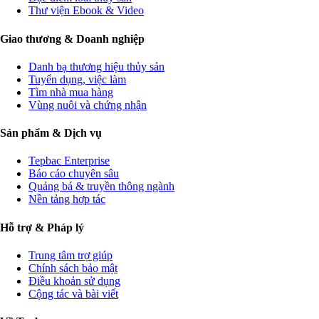
Thư viện Ebook & Video
Giao thương & Doanh nghiệp
Danh bạ thương hiệu thủy sản
Tuyển dụng, việc làm
Tìm nhà mua hàng
Vùng nuôi và chứng nhận
Sản phẩm & Dịch vụ
Tepbac Enterprise
Báo cáo chuyên sâu
Quảng bá & truyền thông ngành
Nền tảng hợp tác
Hỗ trợ & Pháp lý
Trung tâm trợ giúp
Chính sách bảo mật
Điều khoản sử dụng
Cộng tác và bài viết