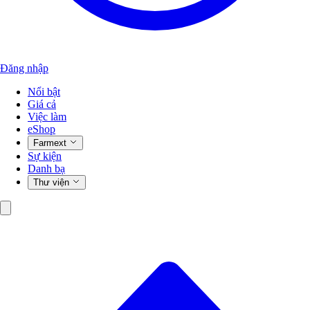
Đăng nhập
Nổi bật
Giá cả
Việc làm
eShop
Farmext
Sự kiện
Danh bạ
Thư viện