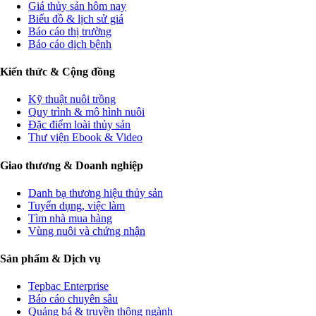
Giá thủy sản hôm nay
Biểu đồ & lịch sử giá
Báo cáo thị trường
Báo cáo dịch bệnh
Kiến thức & Cộng đồng
Kỹ thuật nuôi trồng
Quy trình & mô hình nuôi
Đặc điểm loài thủy sản
Thư viện Ebook & Video
Giao thương & Doanh nghiệp
Danh bạ thương hiệu thủy sản
Tuyển dụng, việc làm
Tìm nhà mua hàng
Vùng nuôi và chứng nhận
Sản phẩm & Dịch vụ
Tepbac Enterprise
Báo cáo chuyên sâu
Quảng bá & truyền thông ngành