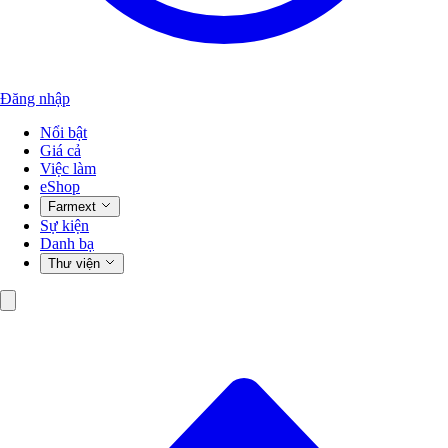
Đăng nhập
Nổi bật
Giá cả
Việc làm
eShop
Farmext
Sự kiện
Danh bạ
Thư viện