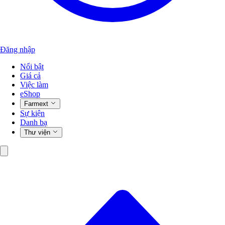
Đăng nhập
Nổi bật
Giá cả
Việc làm
eShop
Farmext
Sự kiện
Danh bạ
Thư viện