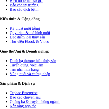
Biểu đồ & lịch sử giá
Báo cáo thị trường
Báo cáo dịch bệnh
Kiến thức & Cộng đồng
Kỹ thuật nuôi trồng
Quy trình & mô hình nuôi
Đặc điểm loài thủy sản
Thư viện Ebook & Video
Giao thương & Doanh nghiệp
Danh bạ thương hiệu thủy sản
Tuyển dụng, việc làm
Tìm nhà mua hàng
Vùng nuôi và chứng nhận
Sản phẩm & Dịch vụ
Tepbac Enterprise
Báo cáo chuyên sâu
Quảng bá & truyền thông ngành
Nền tảng hợp tác