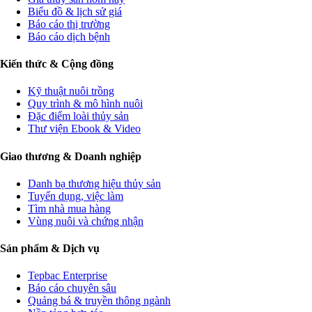
Biểu đồ & lịch sử giá
Báo cáo thị trường
Báo cáo dịch bệnh
Kiến thức & Cộng đồng
Kỹ thuật nuôi trồng
Quy trình & mô hình nuôi
Đặc điểm loài thủy sản
Thư viện Ebook & Video
Giao thương & Doanh nghiệp
Danh bạ thương hiệu thủy sản
Tuyển dụng, việc làm
Tìm nhà mua hàng
Vùng nuôi và chứng nhận
Sản phẩm & Dịch vụ
Tepbac Enterprise
Báo cáo chuyên sâu
Quảng bá & truyền thông ngành