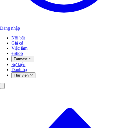
Đăng nhập
Nổi bật
Giá cả
Việc làm
eShop
Farmext
Sự kiện
Danh bạ
Thư viện