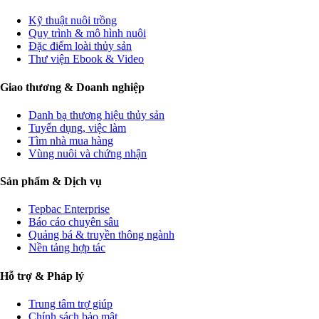
Kỹ thuật nuôi trồng
Quy trình & mô hình nuôi
Đặc điểm loài thủy sản
Thư viện Ebook & Video
Giao thương & Doanh nghiệp
Danh bạ thương hiệu thủy sản
Tuyển dụng, việc làm
Tìm nhà mua hàng
Vùng nuôi và chứng nhận
Sản phẩm & Dịch vụ
Tepbac Enterprise
Báo cáo chuyên sâu
Quảng bá & truyền thông ngành
Nền tảng hợp tác
Hỗ trợ & Pháp lý
Trung tâm trợ giúp
Chính sách bảo mật