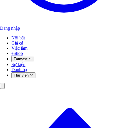
Đăng nhập
Nổi bật
Giá cả
Việc làm
eShop
Farmext
Sự kiện
Danh bạ
Thư viện