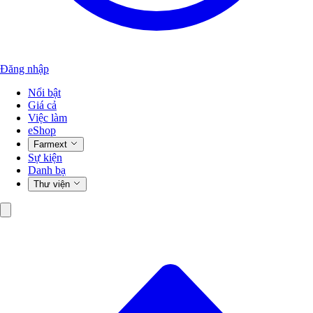
Đăng nhập
Nổi bật
Giá cả
Việc làm
eShop
Farmext
Sự kiện
Danh bạ
Thư viện