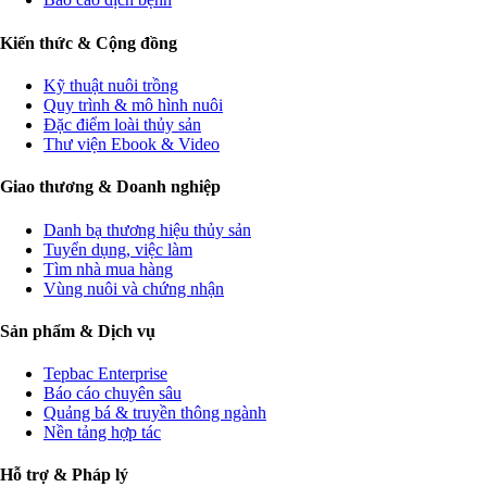
Kiến thức & Cộng đồng
Kỹ thuật nuôi trồng
Quy trình & mô hình nuôi
Đặc điểm loài thủy sản
Thư viện Ebook & Video
Giao thương & Doanh nghiệp
Danh bạ thương hiệu thủy sản
Tuyển dụng, việc làm
Tìm nhà mua hàng
Vùng nuôi và chứng nhận
Sản phẩm & Dịch vụ
Tepbac Enterprise
Báo cáo chuyên sâu
Quảng bá & truyền thông ngành
Nền tảng hợp tác
Hỗ trợ & Pháp lý