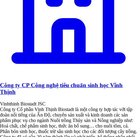
Công ty CP Công nghệ tiêu chuẩn sinh học Vĩnh
Thịnh
Vinhthinh Biostadt JSC
Công ty Cổ phần Vinh Thịnh Biostadt là một công ty hợp tác với tập
đoàn nổi tiếng của Ấn Độ, chuyên sản xuất và kinh doanh các sản
phẩm phục vụ cho ngành Nuôi trồng Thủy sản và Nông nghiệp như:
Hoá chất, chế phẩm sinh học, thức ăn bổ sung… cho nuôi tôm, cá.
Phân bón sinh học, thuốc trừ sâu sinh học cho các đối tượng cây trồng.
Công ty đã có gần 20 năm thành lập và phát triển, hệ thống phân phối