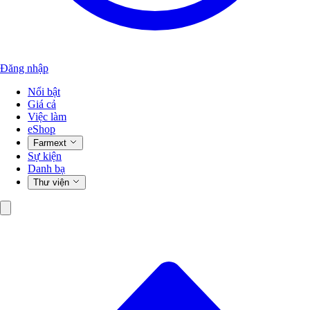
Đăng nhập
Nổi bật
Giá cả
Việc làm
eShop
Farmext
Sự kiện
Danh bạ
Thư viện