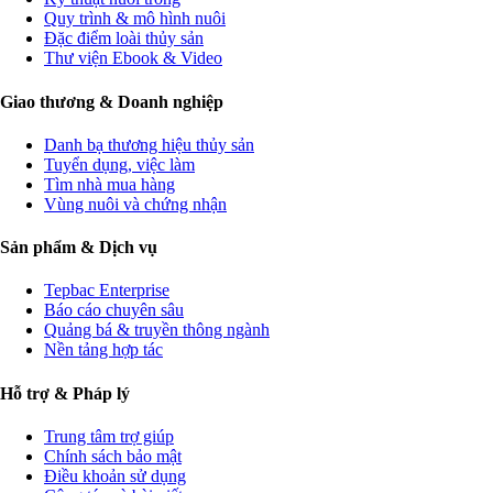
Quy trình & mô hình nuôi
Đặc điểm loài thủy sản
Thư viện Ebook & Video
Giao thương & Doanh nghiệp
Danh bạ thương hiệu thủy sản
Tuyển dụng, việc làm
Tìm nhà mua hàng
Vùng nuôi và chứng nhận
Sản phẩm & Dịch vụ
Tepbac Enterprise
Báo cáo chuyên sâu
Quảng bá & truyền thông ngành
Nền tảng hợp tác
Hỗ trợ & Pháp lý
Trung tâm trợ giúp
Chính sách bảo mật
Điều khoản sử dụng