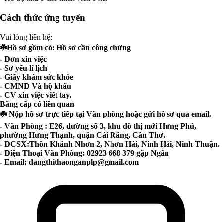
Cách thức ứng tuyển
Vui lòng liên hệ:
☘️Hồ sơ gồm có: Hồ sơ cần công chứng
- Đơn xin việc
- Sơ yếu lí lịch
- Giấy khám sức khỏe
- CMND Và hộ khẩu
- CV xin việc viết tay.
Bằng cấp có liên quan
☘️ Nộp hồ sơ trực tiếp tại Văn phòng hoặc gửi hồ sơ qua email.
- Văn Phòng : E26, đường số 3, khu đô thị mới Hưng Phú,
phường Hưng Thạnh, quận Cái Răng, Cần Thơ.
- ĐCSX:Thôn Khánh Nhơn 2, Nhơn Hải, Ninh Hải, Ninh Thuận.
- Điện Thoại Văn Phòng: 02923 668 379 gặp Ngân
- Email:
dangthithaonganplp@gmail.com