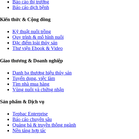
Báo cáo thị trường
Báo cáo dịch bệnh
Kiến thức & Cộng đồng
Kỹ thuật nuôi trồng
Quy trình & mô hình nuôi
Đặc điểm loài thủy sản
Thư viện Ebook & Video
Giao thương & Doanh nghiệp
Danh bạ thương hiệu thủy sản
Tuyển dụng, việc làm
Tìm nhà mua hàng
Vùng nuôi và chứng nhận
Sản phẩm & Dịch vụ
Tepbac Enterprise
Báo cáo chuyên sâu
Quảng bá & truyền thông ngành
Nền tảng hợp tác