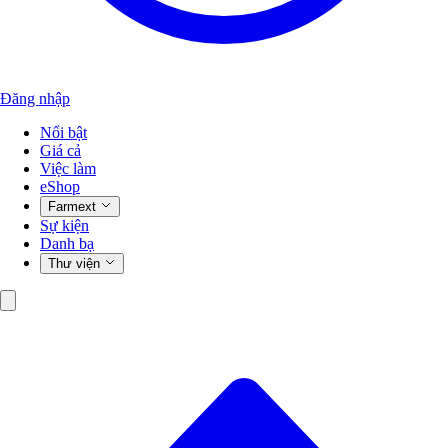
Đăng nhập
Nổi bật
Giá cả
Việc làm
eShop
Farmext
Sự kiện
Danh bạ
Thư viện