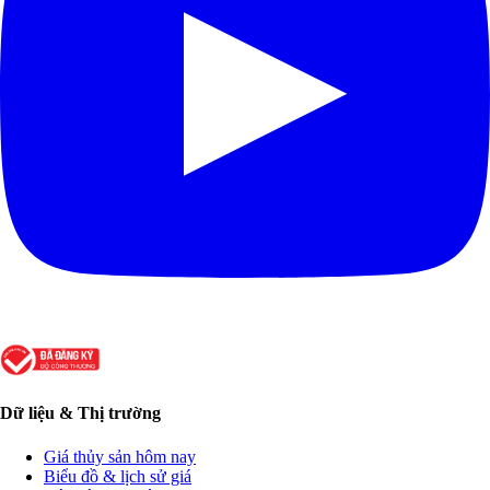
Dữ liệu & Thị trường
Giá thủy sản hôm nay
Biểu đồ & lịch sử giá