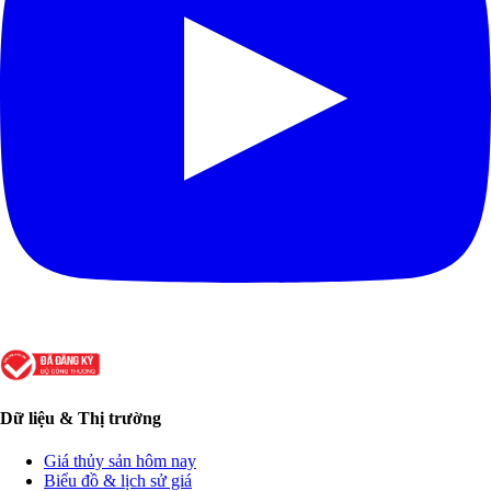
Dữ liệu & Thị trường
Giá thủy sản hôm nay
Biểu đồ & lịch sử giá