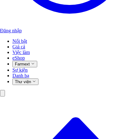
Đăng nhập
Nổi bật
Giá cả
Việc làm
eShop
Farmext
Sự kiện
Danh bạ
Thư viện