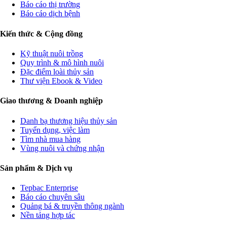
Báo cáo thị trường
Báo cáo dịch bệnh
Kiến thức & Cộng đồng
Kỹ thuật nuôi trồng
Quy trình & mô hình nuôi
Đặc điểm loài thủy sản
Thư viện Ebook & Video
Giao thương & Doanh nghiệp
Danh bạ thương hiệu thủy sản
Tuyển dụng, việc làm
Tìm nhà mua hàng
Vùng nuôi và chứng nhận
Sản phẩm & Dịch vụ
Tepbac Enterprise
Báo cáo chuyên sâu
Quảng bá & truyền thông ngành
Nền tảng hợp tác