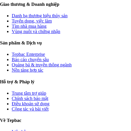
Giao thương & Doanh nghiệp
Danh bạ thương hiệu thủy sản
Tuyển dụng, việc làm
Tìm nhà mua hàng
Vùng nuôi và chứng nhận
Sản phẩm & Dịch vụ
Tepbac Enterprise
Báo cáo chuyên sâu
Quảng bá & truyền thông ngành
Nền tảng hợp tác
Hỗ trợ & Pháp lý
Trung tâm trợ giúp
Chính sách bảo mật
Điều khoản sử dụng
Cộng tác và bài viết
Về Tepbac