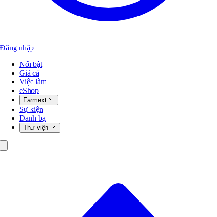
Đăng nhập
Nổi bật
Giá cả
Việc làm
eShop
Farmext
Sự kiện
Danh bạ
Thư viện