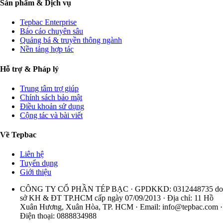
Sản phẩm & Dịch vụ
Tepbac Enterprise
Báo cáo chuyên sâu
Quảng bá & truyền thông ngành
Nền tảng hợp tác
Hỗ trợ & Pháp lý
Trung tâm trợ giúp
Chính sách bảo mật
Điều khoản sử dụng
Cộng tác và bài viết
Về Tepbac
Liên hệ
Tuyển dụng
Giới thiệu
CÔNG TY CỔ PHẦN TÉP BẠC · GPDKKD: 0312448735 do
sở KH & ĐT TP.HCM cấp ngày 07/09/2013 · Địa chỉ: 11 Hồ
Xuân Hương, Xuân Hòa, TP. HCM · Email:
info@tepbac.com
·
Điện thoại: 0888834988