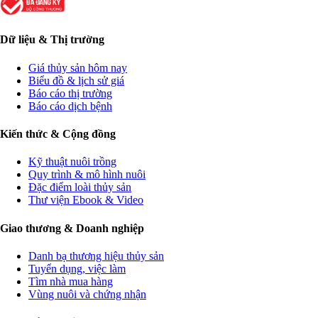
Dữ liệu & Thị trường
Giá thủy sản hôm nay
Biểu đồ & lịch sử giá
Báo cáo thị trường
Báo cáo dịch bệnh
Kiến thức & Cộng đồng
Kỹ thuật nuôi trồng
Quy trình & mô hình nuôi
Đặc điểm loài thủy sản
Thư viện Ebook & Video
Giao thương & Doanh nghiệp
Danh bạ thương hiệu thủy sản
Tuyển dụng, việc làm
Tìm nhà mua hàng
Vùng nuôi và chứng nhận