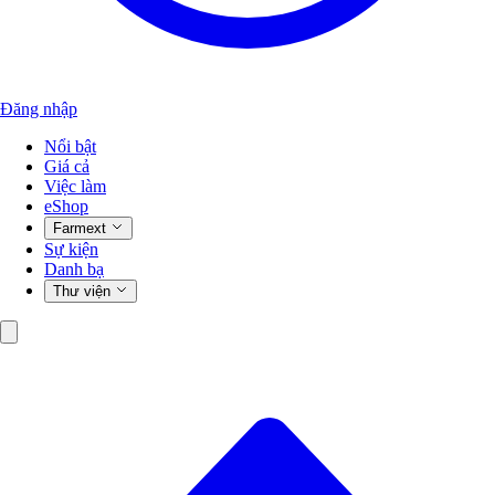
Đăng nhập
Nổi bật
Giá cả
Việc làm
eShop
Farmext
Sự kiện
Danh bạ
Thư viện