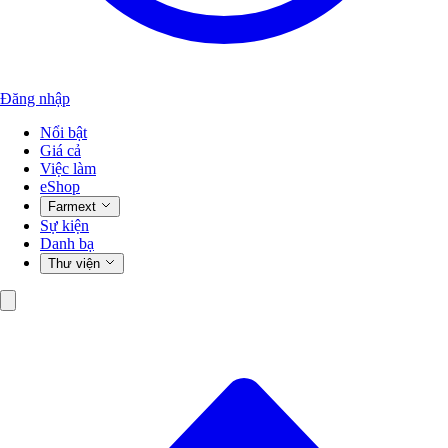
Đăng nhập
Nổi bật
Giá cả
Việc làm
eShop
Farmext
Sự kiện
Danh bạ
Thư viện