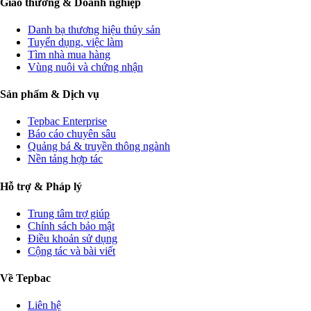
Giao thương & Doanh nghiệp
Danh bạ thương hiệu thủy sản
Tuyển dụng, việc làm
Tìm nhà mua hàng
Vùng nuôi và chứng nhận
Sản phẩm & Dịch vụ
Tepbac Enterprise
Báo cáo chuyên sâu
Quảng bá & truyền thông ngành
Nền tảng hợp tác
Hỗ trợ & Pháp lý
Trung tâm trợ giúp
Chính sách bảo mật
Điều khoản sử dụng
Cộng tác và bài viết
Về Tepbac
Liên hệ