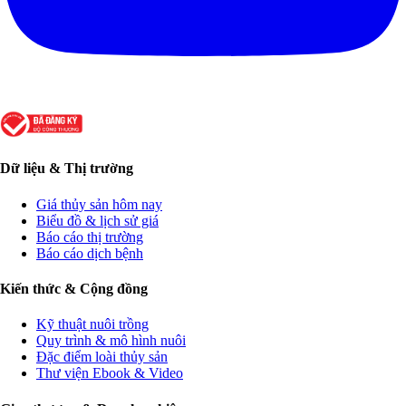
Dữ liệu & Thị trường
Giá thủy sản hôm nay
Biểu đồ & lịch sử giá
Báo cáo thị trường
Báo cáo dịch bệnh
Kiến thức & Cộng đồng
Kỹ thuật nuôi trồng
Quy trình & mô hình nuôi
Đặc điểm loài thủy sản
Thư viện Ebook & Video