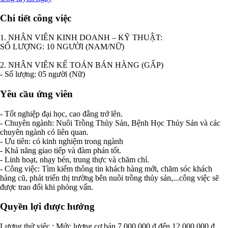
Chi tiết công việc
1. NHÂN VIÊN KINH DOANH – KỸ THUẬT:
SỐ LƯỢNG: 10 NGƯỜI (NAM/NỮ)
2. NHÂN VIÊN KẾ TOÁN BÁN HÀNG (GẤP)
- Số lượng: 05 người (Nữ)
Yêu cầu ứng viên
- Tốt nghiệp đại học, cao đẳng trở lên.
- Chuyên ngành: Nuôi Trồng Thủy Sản, Bệnh Học Thủy Sản và các
chuyên ngành có liên quan.
- Ưu tiên: có kinh nghiệm trong ngành
- Khả năng giao tiếp và đàm phán tốt.
- Linh hoạt, nhạy bén, trung thực và chăm chỉ.
- Công việc: Tìm kiếm thông tin khách hàng mới, chăm sóc khách
hàng cũ, phát triển thị trường bên nuôi trồng thủy sản,...công việc sẽ
được trao đổi khi phỏng vấn.
Quyền lợi được hưởng
Lương thử việc : Mức lương cơ bản 7.000.000 đ đến 12.000.000 đ