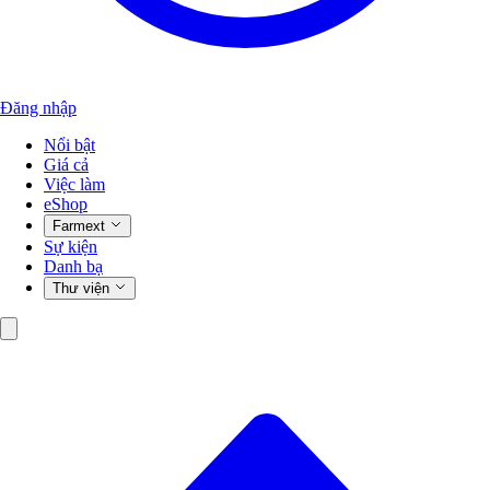
Đăng nhập
Nổi bật
Giá cả
Việc làm
eShop
Farmext
Sự kiện
Danh bạ
Thư viện