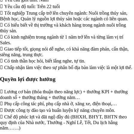
 Yêu cầu độ tuổi: Trên 22 tuổi
 Tốt nghiệp Trung cấp trở lên chuyên ngành: Nuôi trồng thủy sản,
Bệnh học, Quản lý nguồn lợi thủy sản hoặc các ngành có liên quan.
 Có hiểu biết về thị trường và khách hàng trong ngành nuôi trồng
thủy sản.
 Có kinh nghiệm trong ngành từ 1 năm trở lên và từng làm vị trí
Sales.
 Giao tiếp tốt, giọng nói dễ nghe, có khả năng đàm phán, cẩn thận,
siêng năng, trung thực.
 Có tinh thần học hỏi, biết lắng nghe, tự tin.
 Chấp nhận làm việc theo sự phân bố địa bàn làm việc là một lợi thế.
Quyền lợi được hưởng
 Lương cơ bản (thỏa thuận theo năng lực) + thưởng KPI + thưởng
doanh số + thưởng tháng + thưởng năm…
 Phụ cấp công tác phí, phụ cấp nhà ở, xăng xe, điện thoại,…
 Được công ty đào tạo và huấn luyện kỹ năng chuyên môn.
 Chế độ phúc lợi và đãi ngộ đầy đủ (BHXH, BHYT, BHTN theo
quy định của Nhà nước, Thưởng - Nghỉ Lễ, Tết, Du lịch hằng
năm…….)