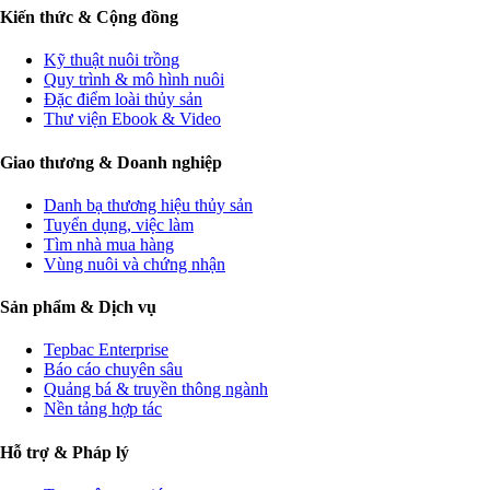
Kiến thức & Cộng đồng
Kỹ thuật nuôi trồng
Quy trình & mô hình nuôi
Đặc điểm loài thủy sản
Thư viện Ebook & Video
Giao thương & Doanh nghiệp
Danh bạ thương hiệu thủy sản
Tuyển dụng, việc làm
Tìm nhà mua hàng
Vùng nuôi và chứng nhận
Sản phẩm & Dịch vụ
Tepbac Enterprise
Báo cáo chuyên sâu
Quảng bá & truyền thông ngành
Nền tảng hợp tác
Hỗ trợ & Pháp lý