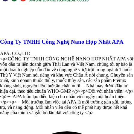
Công Ty TNHH Công Nghệ Nano Hợp Nhất APA
APA. CO.,LTD
<p>CÔNG TY TNHH CÔNG NGHỆ NANO HỢP NHẤT APA với
vốn đầu tư liên doanh giữa Thái Lan và Việt Nam, chúng tôi tự hào là
một doanh nghiệp dẫn đầu về công nghệ vượt trội trong ngành Thuốc
Thú Y Việt Nam nói riêng và khu vực Châu Á nói chung. Chuyên sản
xuất, kinh doanh thuốc thú y, thuốc thủy sản, các sản phẩm Premix
kháng sinh, nguyên liệu thức ăn chăn nuôi… Nhà máy được đầu tư
hiện đại, theo tiêu chuẩn WHO-GMP.</p><p>Đối với nhân viên: </p>
<p>+ APA luôn tạo điều kiện cho nhân viên ngày một hoàn thiện.
</p><p>+ Môi trường làm việc tại APA là môi trường gần gũi, tương
trợ, và năng động. Mỗi nhân viên đều có thể phát huy được hết khả
năng của mình và gắn bó lâu dài với công ty.</p>