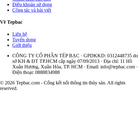
Điều khoản sử dụng
Cộng tác và bài viết
Về Tepbac
Liên hệ
Tuyển dụng
Giới thiệu
CÔNG TY CỔ PHẦN TÉP BẠC · GPDKKD: 0312448735 do
sở KH & ĐT TP.HCM cấp ngày 07/09/2013 · Địa chỉ: 11 Hồ
Xuân Hương, Xuân Hòa, TP. HCM · Email:
info@tepbac.com
·
Điện thoại: 0888834988
© 2026 Tepbac.com - Cổng kết nối thông tin thủy sản. All rights
reserved.