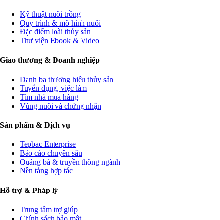
Kỹ thuật nuôi trồng
Quy trình & mô hình nuôi
Đặc điểm loài thủy sản
Thư viện Ebook & Video
Giao thương & Doanh nghiệp
Danh bạ thương hiệu thủy sản
Tuyển dụng, việc làm
Tìm nhà mua hàng
Vùng nuôi và chứng nhận
Sản phẩm & Dịch vụ
Tepbac Enterprise
Báo cáo chuyên sâu
Quảng bá & truyền thông ngành
Nền tảng hợp tác
Hỗ trợ & Pháp lý
Trung tâm trợ giúp
Chính sách bảo mật