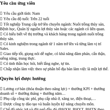
Yêu cầu ứng viên
 Yêu cầu giới tính: Nam
 Yêu cầu độ tuổi: Trên 22 tuổi
 Tốt nghiệp Trung cấp trở lên chuyên ngành: Nuôi trồng thủy sản,
Bệnh học, Quản lý nguồn lợi thủy sản hoặc các ngành có liên quan.
 Có hiểu biết về thị trường và khách hàng trong ngành nuôi trồng
thủy sản.
 Có kinh nghiệm trong ngành từ 1 năm trở lên và từng làm vị trí
Sales.
 Giao tiếp tốt, giọng nói dễ nghe, có khả năng đàm phán, cẩn thận,
siêng năng, trung thực.
 Có tinh thần học hỏi, biết lắng nghe, tự tin.
 Chấp nhận làm việc theo sự phân bố địa bàn làm việc là một lợi thế.
Quyền lợi được hưởng
 Lương cơ bản (thỏa thuận theo năng lực) + thưởng KPI + thưởng
doanh số + thưởng tháng + thưởng năm…
 Phụ cấp công tác phí, phụ cấp nhà ở, xăng xe, điện thoại,…
 Được công ty đào tạo và huấn luyện kỹ năng chuyên môn.
 Chế độ phúc lợi và đãi ngộ đầy đủ (BHXH, BHYT, BHTN theo